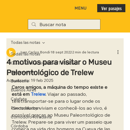
Ver pasajes
MENU
Todas las notas
Juan Carlos Bondi
18 sept 2022
2 min de lectura
Todas las notas
4 motivos para visitar o Museu
Guías sobre Actividades Turísticas
Paleontológico de Trelew
Aeropuertos
Actualizado:
19 feb 2025
Bariloche
Caros amigos, a máquina do tempo existe e 
Buenos Aires
está em 
Trelew
. 
Viajar ao passado, 
Calafate
teletransportar-se para o lugar onde os 
dinossauros viviam e conhecê-los ao vivo, é 
Puerto Madryn
possível graças ao Museu Paleontológico de 
Comodoro Rivadavia
Trelew. Prepare-se para viver um passeio que 
Córdoba
começa na vida dos homens na Cueva de las 