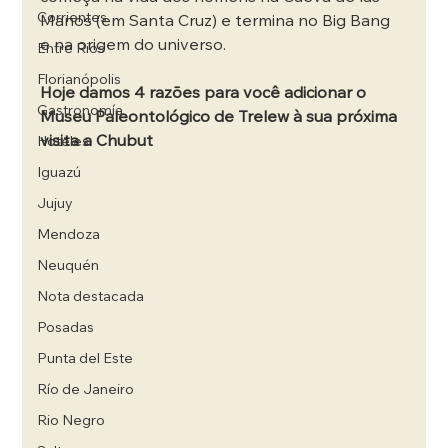
Corrientes
Manos (em Santa Cruz) e termina no Big Bang 
e na origem do universo.
Entre Rios
Florianópolis
Hoje damos 4 razões para você adicionar o 
Gastronomía
Museu Paleontológico de Trelew à sua próxima 
visita a Chubut
Hoteles
Iguazú
Jujuy
Mendoza
Neuquén
Nota destacada
Posadas
Punta del Este
Río de Janeiro
Rio Negro