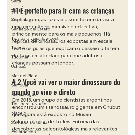
Salta
#1
 É perfeito para ir com as crianças
Santa Cruz
A paisagem, as luzes e o som fazem da visita 
San Pablo
uma experiência imersiva e educativa, 
Santiago del Estero
principalmente para os mais pequenos. Há 
Tips para viajar low cost
réplicas de dinossauros expostas em escala 
Trelew
real e os guias que explicam o passeio o fazem 
de forma muito clara para que adultos e 
Tucumán
crianças possam entender. 
Ushuaia
Mar del Plata
# 2 Você vai ver o maior dinossauro do 
San Juan
mundo ao vivo e direto
Río Gallegos
Em 2013, um grupo de cientistas argentinos 
Tips para tu vuelo
encontrou um titanossauro gigante em Chubut 
Maceió
que agora está exposto no Museu 
Paleontológico de Trelew. Foi uma das 
Salvador de Bahía
descobertas paleontológicas mais relevantes 
Encarnación