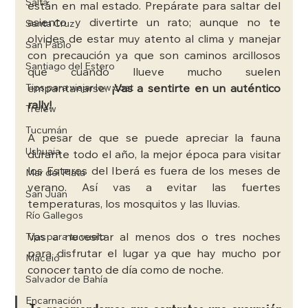
Salta
están en mal estado. Prepárate para saltar del 
asiento y divertirte un rato; aunque no te 
Santa Cruz
olvides de estar muy atento al clima y manejar 
San Pablo
con precaución ya que son caminos arcillosos 
Santiago del Estero
que cuando llueve mucho suelen 
Tips para viajar low cost
empantanarse. 
¡Vas a sentirte en un auténtico 
rally! 
Trelew
Tucumán
A pesar de que se puede apreciar la fauna 
Ushuaia
durante todo el año, la mejor época para visitar 
los Esteros del Iberá es fuera de los meses de 
Mar del Plata
verano. Así vas a evitar las fuertes 
San Juan
temperaturas, los mosquitos y las lluvias. 
Río Gallegos
Vas a necesitar al menos dos o tres noches 
Tips para tu vuelo
para disfrutar el lugar ya que hay mucho por 
Maceió
conocer tanto de día como de noche. 
Salvador de Bahía
Encarnación