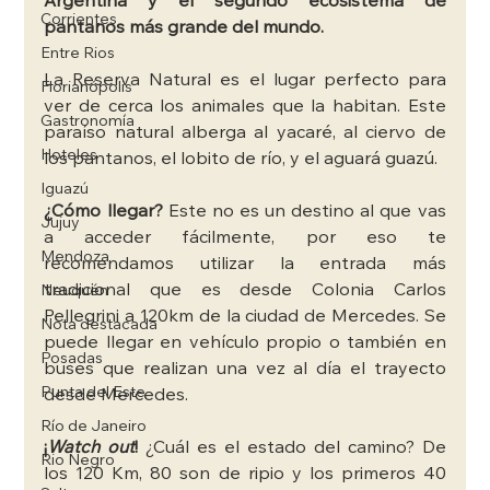
Argentina y el segundo ecosistema de 
Corrientes
pantanos más grande del mundo. 
Entre Rios
La Reserva Natural es el lugar perfecto para 
Florianópolis
ver de cerca los animales que la habitan. Este 
Gastronomía
paraíso natural alberga al yacaré, al ciervo de 
Hoteles
los pantanos, el lobito de río, y el aguará guazú. 
Iguazú
¿Cómo llegar?
 Este no es un destino al que vas 
Jujuy
a acceder fácilmente, por eso te 
Mendoza
recomendamos utilizar la entrada más 
tradicional que es desde Colonia Carlos 
Neuquén
Pellegrini a 120km de la ciudad de Mercedes. Se 
Nota destacada
puede llegar en vehículo propio o también en 
Posadas
buses que realizan una vez al día el trayecto 
Punta del Este
desde Mercedes. 
Río de Janeiro
¡
Watch out
!
 ¿Cuál es el estado del camino? De 
Rio Negro
los 120 Km, 80 son de ripio y los primeros 40 