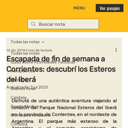
Ver pasajes
MENU
Todas las notas
10 dic 2019
2 min de lectura
Todas las notas
Escapada de fin de semana a
Guías sobre Actividades Turísticas
Corrientes: descubrí los Esteros
Aeropuertos
del Iberá
Bariloche
Actualizado:
3 jul 2020
Buenos Aires
Calafate
Disfrutá de una auténtica aventura viajando al 
Puerto Madryn
corazón del Parque Nacional Esteros del Iberá 
en la provincia de Corrientes, en el nordeste de 
Comodoro Rivadavia
Argentina. El parque más extenso de la 
Córdoba