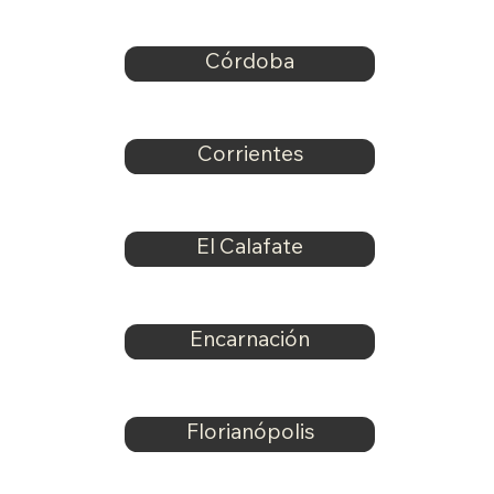
Córdoba
Corrientes
El Calafate
Encarnación
Florianópolis