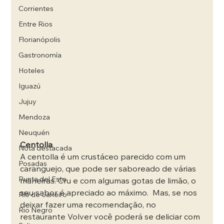
Corrientes
Entre Rios
Florianópolis
Gastronomía
Hoteles
Iguazú
Jujuy
Mendoza
Neuquén
Centolla
Nota destacada
A centolla é um crustáceo parecido com um 
Posadas
caranguejo, que pode ser saboreado de várias 
Punta del Este
maneiras. Cru e com algumas gotas de limão, o 
seu sabor é apreciado ao máximo.  Mas, se nos 
Río de Janeiro
deixar fazer uma recomendação, no 
Rio Negro
restaurante Volver você poderá se deliciar com 