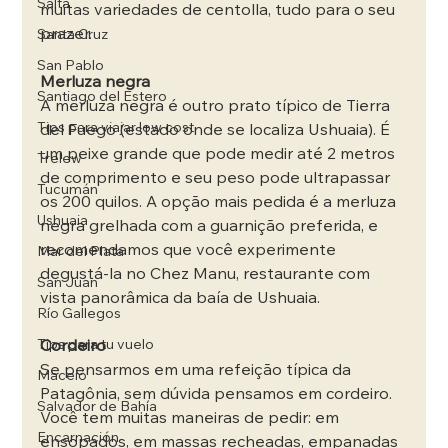
Salta
muitas variedades de centolla, tudo para o seu 
prazer.
Santa Cruz
San Pablo
Merluza negra
Santiago del Estero
A merluza negra é outro prato típico de Tierra 
Tips para viajar low cost
del Fuego (estado onde se localiza Ushuaia). É 
um peixe grande que pode medir até 2 metros 
Trelew
de comprimento e seu peso pode ultrapassar 
Tucumán
os 200 quilos. A opção mais pedida é a merluza 
Ushuaia
negra grelhada com a guarnição preferida, e 
recomendamos que você experimente 
Mar del Plata
degustá-la no Chez Manu, restaurante com 
San Juan
vista panorâmica da baía de Ushuaia.
Río Gallegos
Cordeiro
Tips para tu vuelo
Se pensarmos em uma refeição típica da 
Maceió
Patagônia, sem dúvida pensamos em cordeiro. 
Salvador de Bahía
Você tem muitas maneiras de pedir: em 
Encarnación
ensopados, em massas recheadas, empanadas 