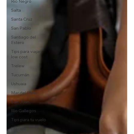
Rio Negro
Salta
Santa Cruz
San Pablo
Santiago del
Estero
Tips para viajar
low cost
Trelew
Tucumán
Ushuaia
Mar del Plata
San Juan
Río Gallegos
Tips para tu vuelo
Maceió