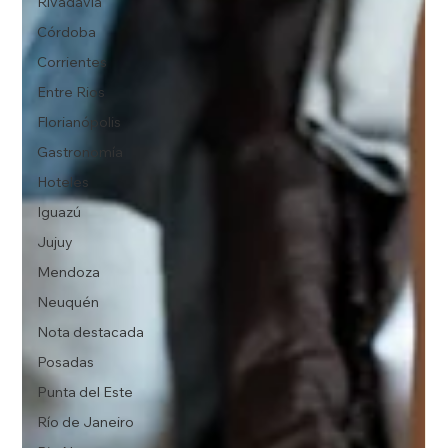
Rivadavia
Córdoba
Corrientes
Entre Rios
Florianópolis
Gastronomía
Hoteles
Iguazú
Jujuy
Mendoza
Neuquén
Nota destacada
Posadas
Punta del Este
Río de Janeiro