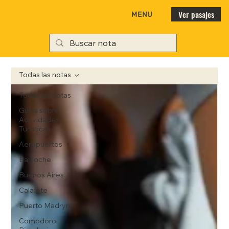
Ver pasajes
MENU
Todas las notas
Todas las notas
Guías sobre
Actividades
Turísticas
Aeropuertos
Bariloche
Buenos Aires
Calafate
Puerto Madryn
Comodoro