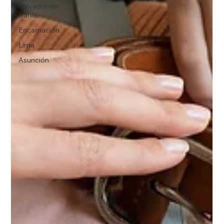
Salvador de
Bahía
Encarnación
Lima
Asunción