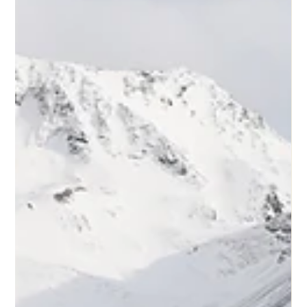
Juan Carlos Bondi
21 may
5 min de lectura
Qué hacer en Cafayate: Lugares imperdibles,
bodegas y dónde comer
¿Estás planeando un viaje al norte argentino y querés saber
qué hacer en Cafayate? En esta pequeña ciudad de la
provincia de Salta, ubicada a unos 192 km de la capital
provinicial, podés recorrer la Quebrada de las Conchas,
visitar la Garganta del Diablo y el Anfiteatro, conocer
bodegas de vino Torrontés, caminar por el centro histórico y
probar comida regional en restaurantes y peñas. Si viajás en
auto, la ruta desde Salta por la RN 68 es una de las mejores
experiencias del