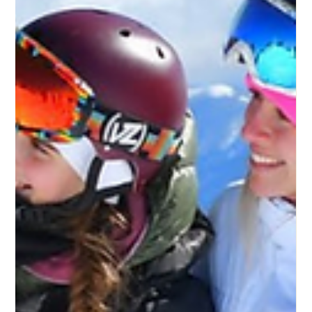
Juan Carlos Bondi
7 may
7 min de lectura
Dónde ir en vacaciones de invierno 2026: Los
mejores destinos en Argentina
¿Ya empezaste a pensar dónde ir en vacaciones de invierno
2026? Julio se acerca y la decisión no es fácil: Argentina
tiene destinos para todos los gustos, desde la nieve de
Bariloche, Ushuaia y Mendoza hasta el calor del norte en
Salta, Jujuy y Tucumán, pasando por las Cataratas de Iguazú
y las sierras de Córdoba. Lo mejor es que los vuelos low cost
de Flybondi te conectan con todos ellos. En esta guía te