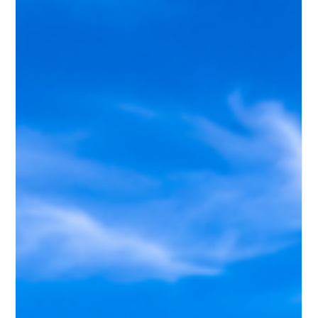
del centro del pueblo, por lo que se puede ver caminando
desde la plaza principal sin necesidad de trasladarse en
vehículo. Si estás organizando tu viaje al noroeste argentino,
en esta guía te contamos dónde queda el Cerro de los Siete
Colores, cómo llegar desde Salta o Jujuy y qué tener en
cuenta para aprovec