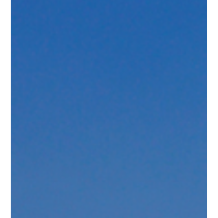
Juan Carlos Bondi
30 jul
4 min de lectura
Quebrada de las Conchas en Salta: Dónde
queda, cómo llegar y qué ver
La Quebrada de las Conchas en Salta es una reserva natural
ubicada en los Valles Calchaquíes, sobre la Ruta Nacional 68,
entre la ciudad de Salta y Cafayate. Es uno de los recorridos
más visitados de la provincia por sus formaciones rocosas
de color rojizo, sus miradores naturales y sus paradas
escénicas accesibles desde la ruta, como la Garganta del
Diablo, el Anfiteatro y los Castillos. En esta guía vas a
encontrar dónde queda la Quebrada de las Conchas, cómo
llegar, qué pa