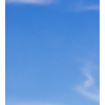
Juan Carlos Bondi
28 may
3 min de lectura
Dónde queda Cafayate y cómo llegar a este
destino único del norte argentino
Cafayate es una ciudad de la provincia de Salta ubicada en el
corazón de los Valles Calchaquíes, a unos 180 kilómetros al
sur de la capital provincial. Es uno de los destinos más
reconocidos del noroeste argentino, conocido tanto por su
producción vitivinícola como por los paisajes de quebradas,
cerros y formaciones de roca colorada que rodean la ruta
hacia allí. En esta guía vas a encontrar todo lo que necesitás
saber para llegar a Cafayate: desde su ubicación exacta y las
d