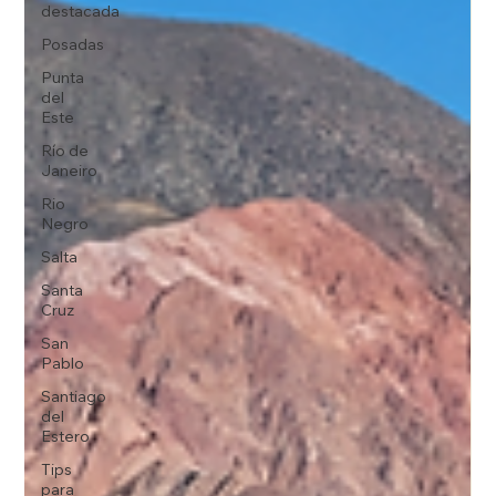
destacada
Posadas
Punta
del
Este
Río de
Janeiro
Rio
Negro
Salta
Santa
Cruz
San
Pablo
Santiago
del
Estero
Tips
para