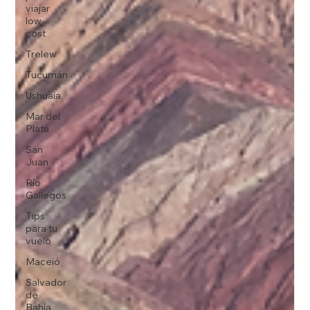
viajar
low
cost
Trelew
Tucumán
Ushuaia
Mar del
Plata
San
Juan
Río
Gallegos
Tips
para tu
vuelo
Maceió
Salvador
de
Bahía