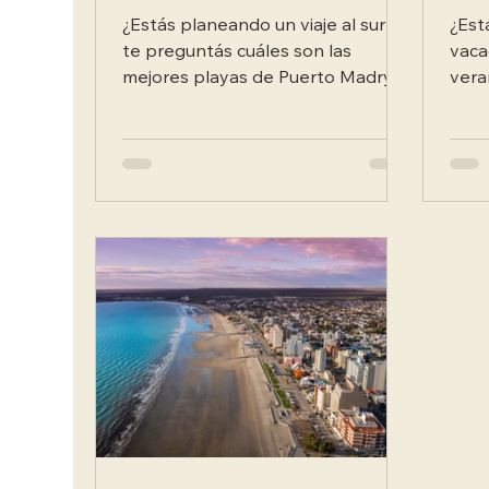
¿Estás planeando un viaje al sur y
¿Est
te preguntás cuáles son las
vaca
mejores playas de Puerto Madryn
vera
para disfrutar del mar patagónico?
urbano? Nuestro p
Esta ciudad costera te ofrece
de m
opciones para todos los gustos:
play
desde balnearios tranquilos
refr
ideales para familias hasta
natu
rincones naturales perfectos para
dest
el avistaje de fauna marina. Las
cone
playas de Puerto Madryn
Desc
combinan aguas del Golfo Nuevo,
viaj
paisajes únicos y la posibilidad de
Desd
vivir experiencias únicas como ver
en e
ballenas desde la costa o practicar
cent
d
para