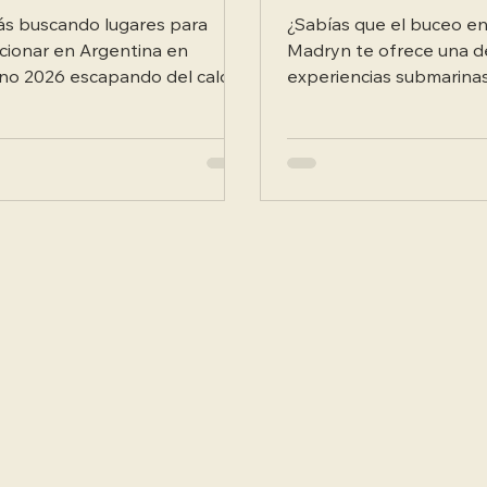
ás buscando lugares para
¿Sabías que el buceo e
cionar en Argentina en
Madryn te ofrece una d
no 2026 escapando del calor
experiencias submarina
aís ofrece ríos
espectaculares de Argent
ontaña, lagos patagónicos,
el Golfo Nuevo,...
as marinas y sierras
escantes donde disfrutar de la
raleza. Te mostramos los
inos ideales para relajarte y
ctar con paisajes únicos.
ubrí estos lugares increíbles
ando con comodidad y ahorro .
e playas de lagos turquesas
l sur hasta ríos serranos en el
ro del país, tenés opciones
 t