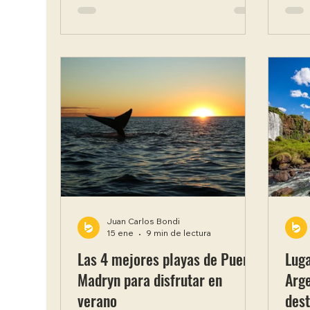
al sábado 15 y al domingo 16, y
lleg
arma un fin de semana largo de
repr
tres días sin necesidad de puente
ball
adicional. En esta guía te
conc
contamos cuándo es exactamente
octu
el feriado de agosto, por qué se
de e
conmemora esta fecha y qué
metr
destinos podés elegir para
uno 
aprovechar el finde largo. Si ya
más 
estás pensando en salir de viaje,
Puer
podés revis
entr
Juan Carlos Bondi
15 ene
9 min de lectura
Las 4 mejores playas de Puerto
Luga
Madryn para disfrutar en
Arge
verano
dest