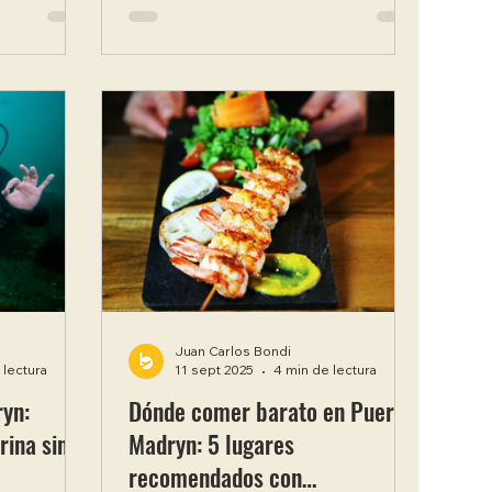
r de un fin
combinan naturaleza, actividades y
 días con
diversión para todas las edades.
e. Es el
Desde las selvas del norte hasta
ificar esa
los glaciares del sur, el país ofrece
stergando,
opciones que los chicos no van a
 destinos
olvidar fácilmente . Elegir bien el
elos low
destino hace toda la diferencia
cuando se viaja con niños. En esta
e contamos
guía vas a encontrar los mejores
destinos para viaj
Juan Carlos Bondi
 lectura
11 sept 2025
4 min de lectura
yn:
Dónde comer barato en Puerto
rina sin
Madryn: 5 lugares
recomendados con