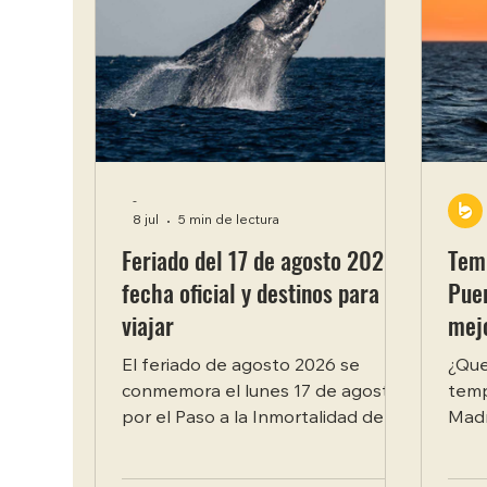
-
8 jul
5 min de lectura
Feriado del 17 de agosto 2026:
Tem
fecha oficial y destinos para
Puer
viajar
mej
grat
El feriado de agosto 2026 se
¿Que
conmemora el lunes 17 de agosto,
temp
por el Paso a la Inmortalidad del
Madr
General José de San Martín. Al
Cada
caer lunes, se suma directamente
las 