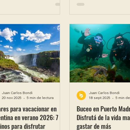
an al Golfo Nuevo para
que vas a poder disfruta
oducirse y criar a sus
de semana largo de tres
enatos. El pico de avistaje se
tan solo organizar tu viaj
entra entre septiembre y
momento ideal para plan
bre, cuando la mayor cantidad
escapada que venís po
jemplares se acerca a pocos
porque las opciones de
os de la costa patagónica. Es
son muchísimas y los vu
de los fenómenos naturales
cost de Flybondi están a tu
extraordinarios del país, y
alcance. En esta guía t
to Madryn es la puerta de
todo lo que necesit
ada pa
Juan Carlos Bondi
Juan Carlos Bondi
20 nov 2025
5 min de lectura
18 sept 2025
5 min de
res para vacacionar en
Buceo en Puerto Madr
ntina en verano 2026: 7
Disfrutá de la vida ma
inos para disfrutar
gastar de más