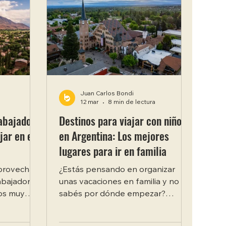
Juan Carlos Bondi
12 mar
8 min de lectura
abajador:
Destinos para viajar con niños
jar en el
en Argentina: Los mejores
lugares para ir en familia
provechar
¿Estás pensando en organizar
rabajador
unas vacaciones en familia y no
os muy
sabés por dónde empezar?
o el 1 de
Argentina tiene una variedad de
 significa
destinos para viajar con niños que