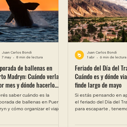
Juan Carlos Bondi
Juan Carlos Bondi
7 may
8 min de lectura
1 abr
6 min de lectura
porada de ballenas en
Feriado del Día del Tr
to Madryn: Cuándo verlas,
Cuándo es y dónde via
or mes y dónde hacerlo
finde largo de mayo
is
rés saber cuándo es la
Si estás pensando en a
orada de ballenas en Puerto
el feriado del Día del T
yn y cómo organizar el viaje?
para escaparte , tenem
 año, entre junio y diciembre,
buenas noticias: este añ
ballenas francas australes
mayo cae viernes, lo que