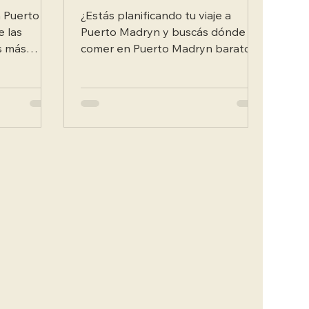
promociones
n Puerto
¿Estás planificando tu viaje a
e las
Puerto Madryn y buscás dónde
s más
comer en Puerto Madryn barato
ina? En
sin sacrificar la calidad? ¡Tenés
buenas...