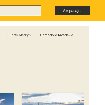
Ver pasajes
Puerto Madryn
Comodoro Rivadavia
Mendoza
Neuquén
Nota destacada
ntiago del Estero
Tips para viajar low cost