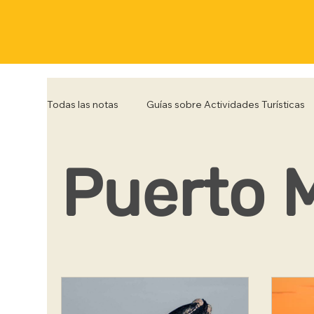
Todas las notas
Guías sobre Actividades Turísticas
Puerto 
Córdoba
Corrientes
Entre Rios
Flo
Posadas
Punta del Este
Río de Janeiro
Trelew
Tucumán
Ushuaia