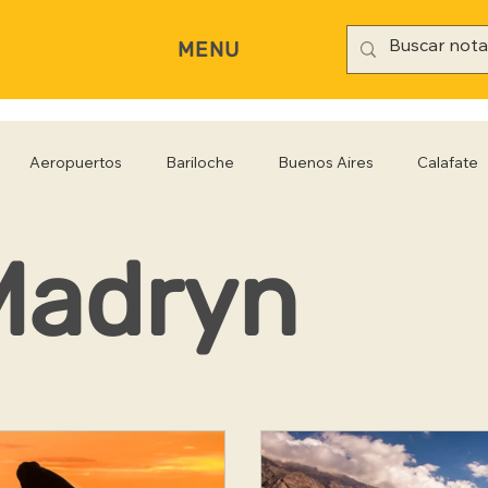
MENU
Aeropuertos
Bariloche
Buenos Aires
Calafate
Madryn
rianópolis
Gastronomía
Hoteles
Iguazú
Jujuy
Rio Negro
Salta
Santa Cruz
San Pablo
Sa