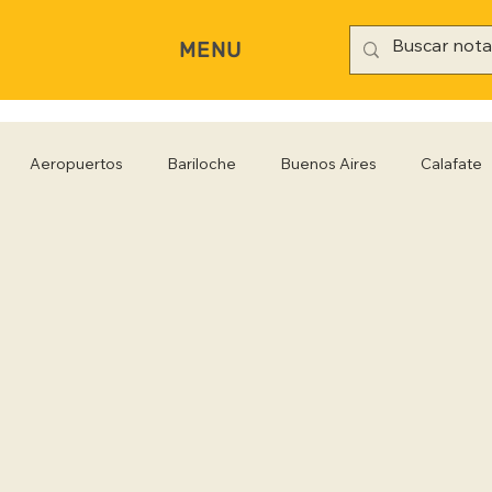
MENU
Aeropuertos
Bariloche
Buenos Aires
Calafate
rianópolis
Gastronomía
Hoteles
Iguazú
Jujuy
Rio Negro
Salta
Santa Cruz
San Pablo
Sa