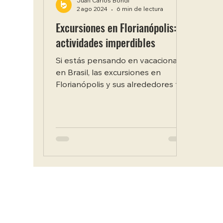
Juan Carlos Bondi
2 ago 2024
6 min de lectura
Excursiones en Florianópolis: 5
actividades imperdibles
Si estás pensando en vacacionar
en Brasil, las excursiones en
Florianópolis y sus alrededores te
esperan para que disfrutes de
playas y...