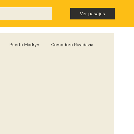
Ver pasajes
Puerto Madryn
Comodoro Rivadavia
Mendoza
Neuquén
Nota destacada
ntiago del Estero
Tips para viajar low cost