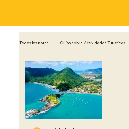
Todas las notas
Guías sobre Actividades Turísticas
Córdoba
Corrientes
Entre Rios
Flo
Posadas
Punta del Este
Río de Janeiro
Trelew
Tucumán
Ushuaia