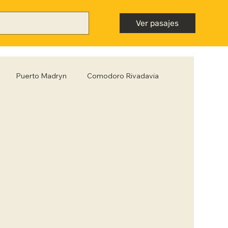
Ver pasajes
Puerto Madryn
Comodoro Rivadavia
Mendoza
Neuquén
Nota destacada
ntiago del Estero
Tips para viajar low cost