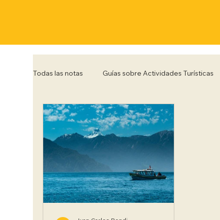
Todas las notas
Guías sobre Actividades Turísticas
Córdoba
Corrientes
Entre Rios
Flo
Posadas
Punta del Este
Río de Janeiro
Trelew
Tucumán
Ushuaia