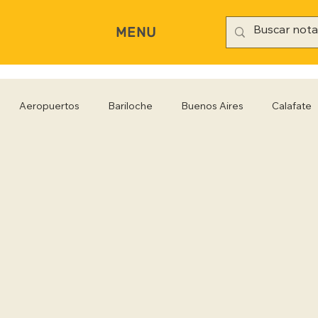
MENU
Aeropuertos
Bariloche
Buenos Aires
Calafate
rianópolis
Gastronomía
Hoteles
Iguazú
Jujuy
Rio Negro
Salta
Santa Cruz
San Pablo
Sa