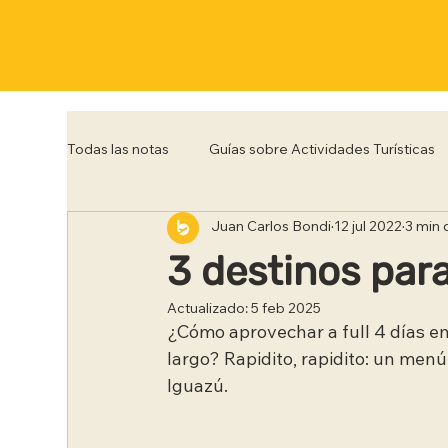
Todas las notas
Guías sobre Actividades Turísticas
Juan Carlos Bondi
12 jul 2022
3 min 
Córdoba
Corrientes
Entre Rios
Flo
3 destinos para
Actualizado:
5 feb 2025
Posadas
Punta del Este
Río de Janeiro
¿Cómo aprovechar a full 4 días en
largo? Rapidito, rapidito: un me
Iguazú.
Trelew
Tucumán
Ushuaia