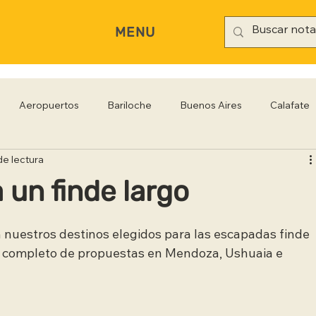
MENU
Aeropuertos
Bariloche
Buenos Aires
Calafate
de lectura
rianópolis
Gastronomía
Hoteles
Iguazú
Jujuy
 un finde largo
Rio Negro
Salta
Santa Cruz
San Pablo
Sa
 nuestros destinos elegidos para las escapadas finde 
nú completo de propuestas en Mendoza, Ushuaia e 