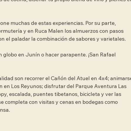
 de cocina, diseñar tu propio blend de vino y picnics e
e muchas de estas experiencias. Por su parte, 
vermutería y en Ruca Malen los almuerzos con pasos 
n el paladar la combinación de sabores y varietales.
en globo en Junín o hacer parapente. ¡San Rafael 
alidad son recorrer el Cañón del Atuel en 4x4; animars
n en Los Reyunos; disfrutar del Parque Aventura Las 
py, escalada, puentes tibetanos, bicicleta y ver las 
se completa con visitas y cenas en bodegas como 
ansa.