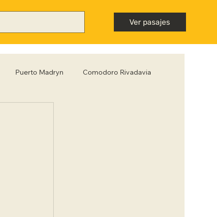
Ver pasajes
Puerto Madryn
Comodoro Rivadavia
Mendoza
Neuquén
Nota destacada
ntiago del Estero
Tips para viajar low cost