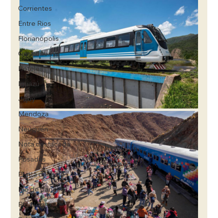
Corrientes
Entre Rios
Florianópolis
Gastronomía
Hoteles
Iguazú
Jujuy
Mendoza
Neuquén
Nota destacada
Posadas
Punta del Este
Río de Janeiro
Rio Negro