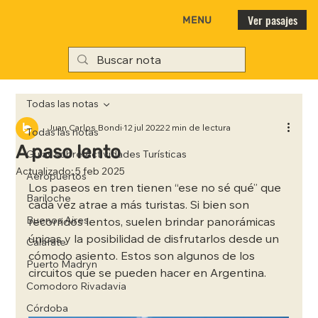
Ver pasajes
MENU
Todas las notas
Juan Carlos Bondi
12 jul 2022
2 min de lectura
Todas las notas
A paso lento
Guías sobre Actividades Turísticas
Actualizado:
5 feb 2025
Aeropuertos
Los paseos en tren tienen “ese no sé qué” que 
Bariloche
cada vez atrae a más turistas. Si bien son 
Buenos Aires
recorridos lentos, suelen brindar panorámicas 
únicas y la posibilidad de disfrutarlos desde un 
Calafate
cómodo asiento. Estos son algunos de los 
Puerto Madryn
circuitos que se pueden hacer en Argentina.
Comodoro Rivadavia
Córdoba