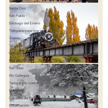
Salta
Santa Cruz
San Pablo
Santiago del Estero
Tips para viajar low cost
Trelew
Tucumán
Ushuaia
Mar del Plata
San Juan
Río Gallegos
Tips para tu vuelo
Maceió
Salvador de Bahía
Encarnación