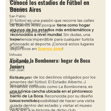
Conocé los estadios de Fútbol en 
Salta
Buenos Aires
Santa Cruz
San Pablo
El fútbol es una pasión que recorre las calles 
Santiago del Estero
de Buenos Aires porque
 tiene como hogar 
algunos de los estadios más emblemáticos y 
Tips para viajar low cost
reconocidos a nivel mundial.
 Sin dudas, una 
experiencia imperdible para cualquier turista 
Trelew
aficionado al deporte. ¡Conocé estos lugares 
Tucumán
deportivos en
Buenos Aires
!
Ushuaia
Visitando la Bombonera: hogar de Boca 
Mar del Plata
Juniors
San Juan
Este es uno de los destinos obligados por los 
Río Gallegos
amantes del fútbol. El Estadio Alberto J. 
Tips para tu vuelo
Armando, conocido como La Bombonera, es 
una icónica cancha ubicada en el pintoresco 
Maceió
barrio de La Boca. 
Reconocida por su diseño 
único, tenés la posibilidad de hacer una visita 
Salvador de Bahía
guiada dentro del estadio y visitar el museo 
Encarnación
dedicado a la historia de dicho club.