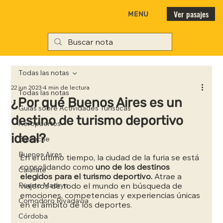
Ver pasajes
MENU
Todas las notas
22 jun 2023
4 min de lectura
Todas las notas
¿Por qué Buenos Aires es un
Guías sobre Actividades Turísticas
destino de turismo deportivo
Aeropuertos
ideal?
Bariloche
Buenos Aires
En el último tiempo, la ciudad de la furia se está 
consolidando como
 uno de los destinos 
Calafate
elegidos para el turismo deportivo.
 Atrae a 
Puerto Madryn
viajeros de todo el mundo en búsqueda de 
emociones, competencias y experiencias únicas 
Comodoro Rivadavia
en el ámbito de los deportes.
Córdoba