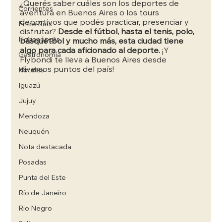
¿Querés saber cuáles son los deportes de 
Corrientes
aventura en Buenos Aires o los tours 
deportivos que podés practicar, presenciar y 
Entre Rios
disfrutar? 
Desde el fútbol, hasta el tenis, polo, 
Florianópolis
básquetbol y mucho más, esta ciudad tiene 
algo para cada aficionado al deporte.
 ¡Y 
Gastronomía
Flybondi te lleva a Buenos Aires desde 
diversos puntos del país!
Hoteles
Iguazú
Jujuy
Mendoza
Neuquén
Nota destacada
Posadas
Punta del Este
Río de Janeiro
Rio Negro