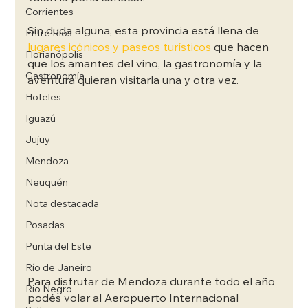
Corrientes
Sin duda alguna, esta provincia está llena de 
Entre Rios
lugares icónicos y paseos turísticos
 que hacen 
Florianópolis
que los amantes del vino, la gastronomía y la 
Gastronomía
aventura quieran visitarla una y otra vez. 
Hoteles
Iguazú
Jujuy
Mendoza
Neuquén
Nota destacada
Posadas
Punta del Este
Río de Janeiro
Para disfrutar de Mendoza durante todo el año 
Rio Negro
podés volar al Aeropuerto Internacional 