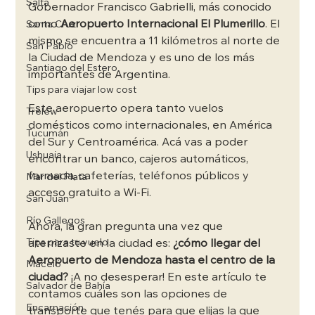
Salta
Gobernador Francisco Gabrielli, más conocido 
como 
Aeropuerto Internacional El Plumerillo
. El 
Santa Cruz
mismo se encuentra a 11 kilómetros al norte de 
San Pablo
la Ciudad de Mendoza y es uno de los más 
Santiago del Estero
importantes de Argentina.  
Tips para viajar low cost
Este aeropuerto opera tanto vuelos 
Trelew
domésticos como internacionales, en América 
Tucumán
del Sur y Centroamérica. Acá vas a poder 
Ushuaia
encontrar un banco, cajeros automáticos, 
farmacia, cafeterías, teléfonos públicos y 
Mar del Plata
acceso gratuito a Wi-Fi. 
San Juan
Río Gallegos
Ahora, la gran pregunta una vez que 
aterrizaste en la ciudad es: 
¿cómo llegar del 
Tips para tu vuelo
Aeropuerto de Mendoza hasta el centro de la 
Maceió
ciudad?
 ¡A no desesperar! En este artículo te 
Salvador de Bahía
contamos cuáles son las opciones de 
Encarnación
transporte que tenés para que elijas la que 