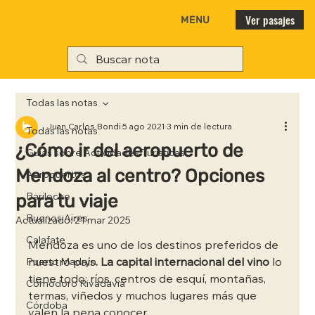
Ver pasajes
MENU
Todas las notas
Juan Carlos Bondi
5 ago 2021
3 min de lectura
Todas las notas
¿Cómo ir del aeropuerto de
Guías sobre Actividades Turísticas
Mendoza al centro? Opciones
Aeropuertos
para tu viaje
Bariloche
Buenos Aires
Actualizado:
21 mar 2025
Calafate
Mendoza es uno de los destinos preferidos de 
nuestro país
. La capital internacional del vino
 lo 
Puerto Madryn
tiene todo: ríos, centros de esquí, montañas, 
Comodoro Rivadavia
termas, viñedos y muchos lugares más que 
Córdoba
valen la pena conocer. 