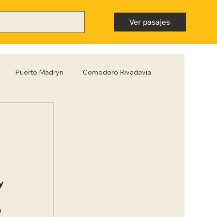
Ver pasajes
Puerto Madryn
Comodoro Rivadavia
Mendoza
Neuquén
Nota destacada
ntiago del Estero
Tips para viajar low cost
y 
 