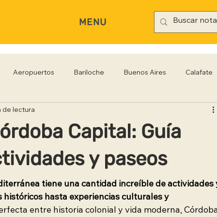
MENU
Aeropuertos
Bariloche
Buenos Aires
Calafate
 de lectura
rianópolis
Gastronomía
Hoteles
Iguazú
Jujuy
órdoba Capital: Guía
Rio Negro
Salta
Santa Cruz
San Pablo
Sa
tividades y paseos
iterránea tiene una cantidad increíble de actividades 
históricos hasta experiencias culturales y 
rfecta entre historia colonial y vida moderna, Córdoba