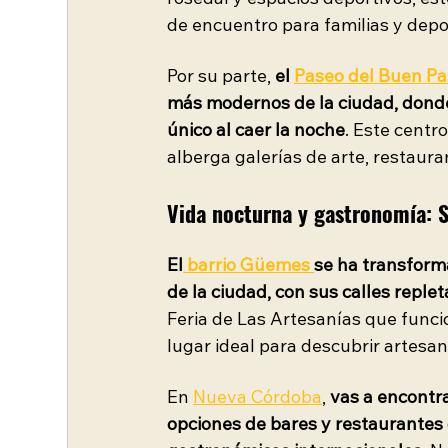
rosedal y espacios deportivos, es
de encuentro para familias y depo
Por su parte, 
el 
Paseo del Buen Pa
más modernos de la ciudad, donde
único al caer la noche
. Este centro
alberga galerías de arte, restau
Vida nocturna y gastronomía: S
El
 barrio Güemes 
se ha transform
de la ciudad, con sus calles reple
Feria de Las Artesanías que funcio
lugar ideal para descubrir artesan
En
Nueva Córdoba
, 
vas a encontra
opciones de bares y restaurantes 