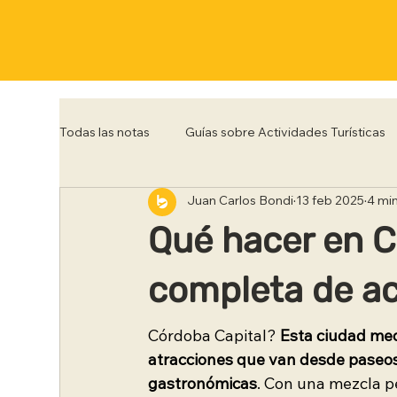
Todas las notas
Guías sobre Actividades Turísticas
Juan Carlos Bondi
13 feb 2025
4 min
Córdoba
Corrientes
Entre Rios
Flo
Qué hacer en C
Posadas
Punta del Este
Río de Janeiro
completa de ac
Córdoba Capital? 
Esta ciudad med
Trelew
Tucumán
Ushuaia
atracciones que van desde paseos 
gastronómicas
. Con una mezcla pe