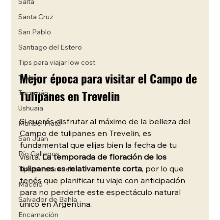
Salta
Santa Cruz
San Pablo
Santiago del Estero
Tips para viajar low cost
Mejor época para visitar el Campo de 
Trelew
Tulipanes en Trevelin
Tucumán
Ushuaia
Si querés disfrutar al máximo de la belleza del 
Mar del Plata
Campo de tulipanes en Trevelin, es 
San Juan
fundamental que elijas bien la fecha de tu 
Río Gallegos
visita. 
La temporada de floración de los 
tulipanes es relativamente corta
, por lo que 
Tips para tu vuelo
tenés que planificar tu viaje con anticipación 
Maceió
para no perderte este espectáculo natural 
Salvador de Bahía
único en Argentina.
Encarnación