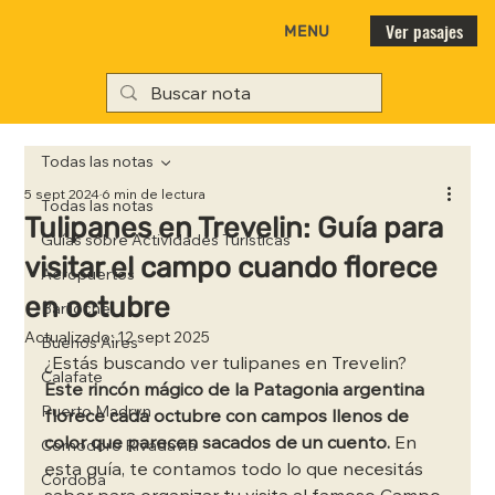
Ver pasajes
MENU
Todas las notas
5 sept 2024
6 min de lectura
Todas las notas
Tulipanes en Trevelin: Guía para
Guías sobre Actividades Turísticas
visitar el campo cuando florece
Aeropuertos
en octubre
Bariloche
Actualizado:
12 sept 2025
Buenos Aires
¿Estás buscando ver tulipanes en Trevelin?
Calafate
Este rincón mágico de la Patagonia argentina 
Puerto Madryn
florece cada octubre con campos llenos de 
color que parecen sacados de un cuento.
 En 
Comodoro Rivadavia
esta guía, te contamos todo lo que necesitás 
Córdoba