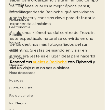
saber para organizar tu visita al famoso Campo 
Corrientes
de Tulipanes: cuál es la mejor época para ir, 
cómo llegar desde Bariloche, qué actividades 
Entre Rios
podés hacer y consejos clave para disfrutar la 
Florianópolis
experiencia al máximo
Gastronomía
A solo unos kilómetros del centro de Trevelin, 
Hoteles
este espectáculo natural se convirtió en uno 
Iguazú
de los destinos más fotografiados del sur 
Jujuy
argentino. Si estás pensando en viajar en 
primavera, ¡este es el lugar ideal para hacerlo! 
Mendoza
Reservá tus 
vuelos a Bariloche
 con Flybondi 
y 
Neuquén
viví un viaje que no vas a olvidar.
Nota destacada
Posadas
Punta del Este
Río de Janeiro
Rio Negro