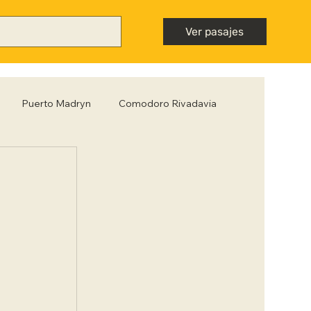
Ver pasajes
Puerto Madryn
Comodoro Rivadavia
Mendoza
Neuquén
Nota destacada
ntiago del Estero
Tips para viajar low cost