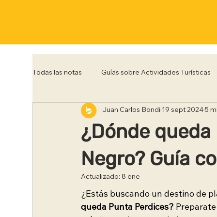
Todas las notas
Guías sobre Actividades Turísticas
Juan Carlos Bondi
19 sept 2024
5 m
Córdoba
Corrientes
Entre Rios
Flo
¿Dónde queda 
Posadas
Punta del Este
Río de Janeiro
Negro? Guía co
Actualizado:
8 ene
Trelew
Tucumán
Ushuaia
¿Estás buscando un destino de pl
queda Punta Perdices?
 Preparate