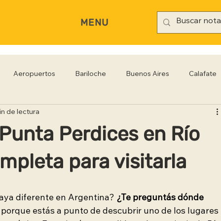
MENU
Aeropuertos
Bariloche
Buenos Aires
Calafate
in de lectura
rianópolis
Gastronomía
Hoteles
Iguazú
Jujuy
Punta Perdices en Río
Rio Negro
Salta
Santa Cruz
San Pablo
Sa
mpleta para visitarla
aya diferente en Argentina? 
¿Te preguntás dónde 
 porque estás a punto de descubrir uno de los lugares 