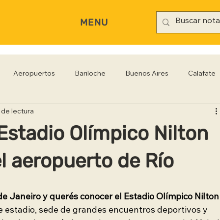
MENU
Aeropuertos
Bariloche
Buenos Aires
Calafate
 de lectura
rianópolis
Gastronomía
Hoteles
Iguazú
Jujuy
Estadio Olímpico Nilton
Rio Negro
Salta
Santa Cruz
San Pablo
Sa
l aeropuerto de Río
de Janeiro y querés conocer el Estadio Olímpico Nilton
e estadio, sede de grandes encuentros deportivos y 