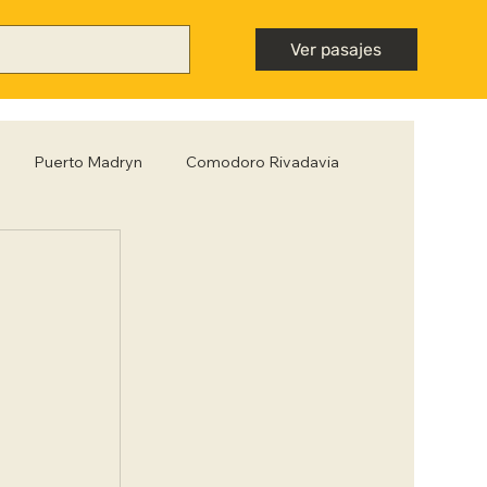
Ver pasajes
Puerto Madryn
Comodoro Rivadavia
Mendoza
Neuquén
Nota destacada
ntiago del Estero
Tips para viajar low cost
 