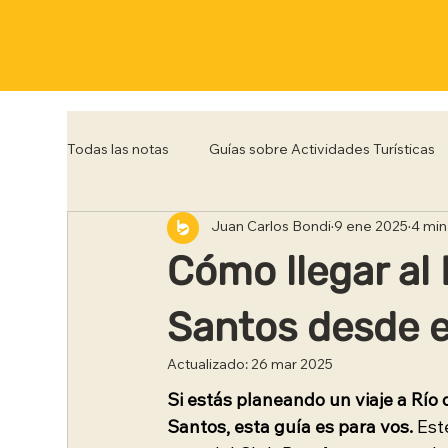
Todas las notas
Guías sobre Actividades Turísticas
Juan Carlos Bondi
9 ene 2025
4 min
Córdoba
Corrientes
Entre Rios
Flo
Cómo llegar al 
Posadas
Punta del Este
Río de Janeiro
Santos desde e
Actualizado:
26 mar 2025
Trelew
Tucumán
Ushuaia
Si estás planeando un viaje a Río 
Santos, esta guía es para vos.
 Est