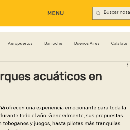
MENU
Aeropuertos
Bariloche
Buenos Aires
Calafate
rianópolis
Gastronomía
Hoteles
Iguazú
Jujuy
rques acuáticos en
Rio Negro
Salta
Santa Cruz
San Pablo
Sa
na
 ofrecen una experiencia emocionante para toda la 
, durante todo el año. Generalmente, sus propuestas 
 toboganes y juegos, hasta piletas más tranquilas 