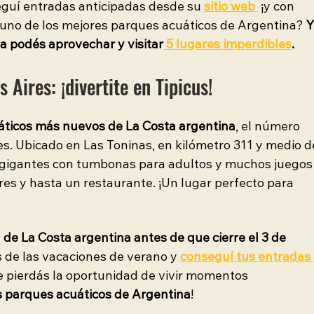
guí entradas anticipadas desde su
sitio web 
 ¡y con 
r uno de los mejores parques acuáticos de Argentina? 
Y
ba podés aprovechar y visitar
 5 lugares imperdibles
. 
Aires: ¡divertite en Tipicus!
uáticos más nuevos de La Costa argentina
, el número 
es. Ubicado en Las Toninas, en kilómetro 311 y medio d
s gigantes con tumbonas para adultos y muchos juegos
es y hasta un restaurante. ¡Un lugar perfecto para 
n de La Costa argentina antes de que cierre el 3 de 
 de las vacaciones de verano y 
conseguí tus entradas 
te pierdás la oportunidad de vivir momentos 
 parques acuáticos de Argentina
!