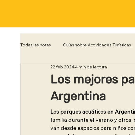
Todas las notas
Guías sobre Actividades Turísticas
22 feb 2024
4 min de lectura
Córdoba
Corrientes
Entre Rios
Flo
Los mejores pa
Argentina
Posadas
Punta del Este
Río de Janeiro
Los parques acuáticos en Argenti
Trelew
Tucumán
Ushuaia
familia durante el verano y otros
van desde espacios para niños con