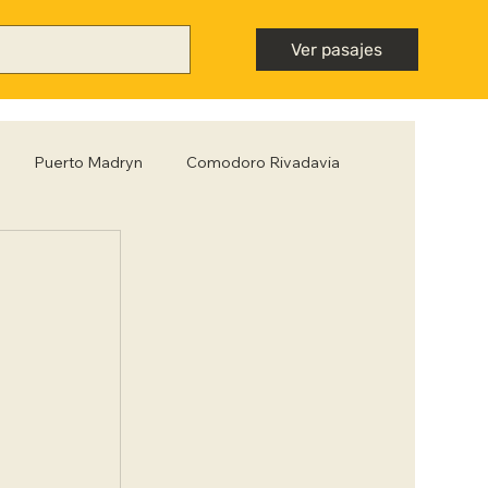
Ver pasajes
Puerto Madryn
Comodoro Rivadavia
Mendoza
Neuquén
Nota destacada
ntiago del Estero
Tips para viajar low cost