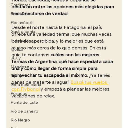
Hondo, Cacheuta, Reyes y Copahue se 
Corrientes
destacan entre las opciones más elegidas para 
desconectarse de verdad.
Entre Rios
Florianópolis
Desde el norte hasta la Patagonia, el país 
Gastronomía
ofrece una variedad termal que muchas veces 
Hoteles
pasa desapercibida, y lo mejor es que está 
mucho más cerca de lo que pensás. En esta 
Iguazú
guía te contamos
 cuáles son las mejores 
Jujuy
termas de Argentina, qué hace especial a cada 
Mendoza
una y cómo llegar de forma simple para 
aprovechar tu escapada al máximo
. ¿Ya tenés 
Neuquén
ganas de meterte al agua? 
Buscá tus vuelos 
Nota destacada
con Flybondi
 y empezá a planear las mejores 
Posadas
vacaciones de relax.
Punta del Este
Río de Janeiro
Rio Negro