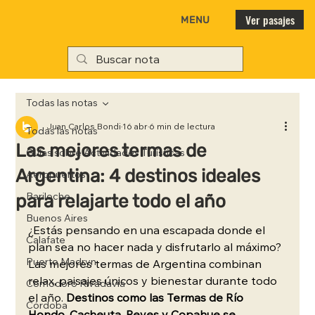
Ver pasajes
MENU
Todas las notas
Juan Carlos Bondi
16 abr
6 min de lectura
Todas las notas
Las mejores termas de
Guías sobre Actividades Turísticas
Argentina: 4 destinos ideales
Aeropuertos
para relajarte todo el año
Bariloche
Buenos Aires
¿Estás pensando en una escapada donde el 
Calafate
plan sea no hacer nada y disfrutarlo al máximo? 
Puerto Madryn
Las mejores termas de Argentina combinan 
relax, paisajes únicos y bienestar durante todo 
Comodoro Rivadavia
el año. 
Destinos como las Termas de Río 
Córdoba