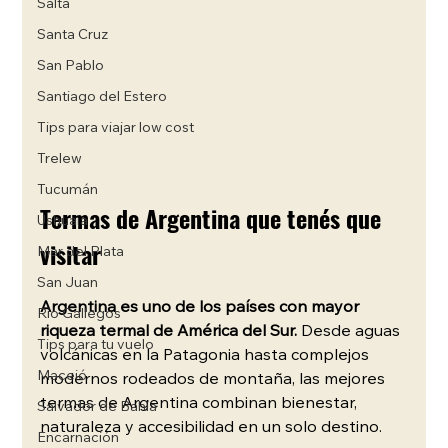
Salta
Santa Cruz
San Pablo
Santiago del Estero
Tips para viajar low cost
Trelew
Tucumán
Termas de Argentina que tenés que 
Ushuaia
visitar 
Mar del Plata
San Juan
Argentina es uno de los países con mayor 
Río Gallegos
riqueza termal de América del Sur. 
Desde aguas 
Tips para tu vuelo
volcánicas en la Patagonia hasta complejos 
Maceió
modernos rodeados de montaña, las mejores 
termas de Argentina combinan bienestar, 
Salvador de Bahía
naturaleza y accesibilidad en un solo destino.
Encarnación