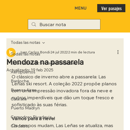
Ver pasajes
MENU
Todas las notas
Juan Carlos Bondi
24 jul 2022
2 min de lectura
Todas las notas
Mendoza na passarela
Guías sobre Actividades Turísticas
Actualizado:
19 feb 2025
Aeropuertos
O clássico de inverno abre a passarela: Las 
Bariloche
Leñas ski resort. A coleção 2022 propõe planos 
Buenos Aires
com uma impressão inovadora fora da neve e 
outros imperdíveis que dão um toque fresco e 
Calafate
sofisticado às suas férias.
Puerto Madryn
Comodoro Rivadavia
Vamos para a neve!
Os tempos mudam, Las Leñas se atualiza, mas 
Córdoba