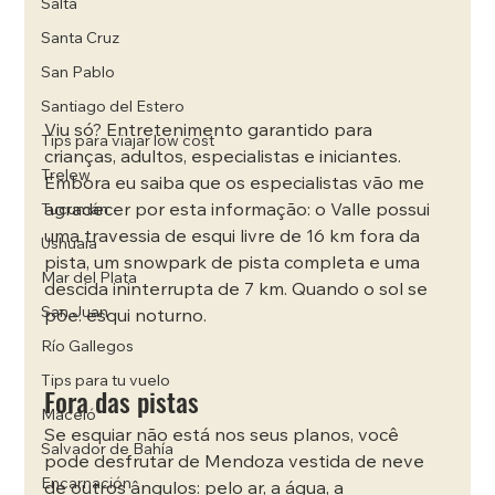
Salta
Santa Cruz
San Pablo
Santiago del Estero
Viu só? Entretenimento garantido para 
Tips para viajar low cost
crianças, adultos, especialistas e iniciantes. 
Trelew
Embora eu saiba que os especialistas vão me 
agradecer por esta informação: o Valle possui 
Tucumán
uma travessia de esqui livre de 16 km fora da 
Ushuaia
pista, um snowpark de pista completa e uma 
Mar del Plata
descida ininterrupta de 7 km. Quando o sol se 
San Juan
põe: esqui noturno.
Río Gallegos
Tips para tu vuelo
Fora das pistas
Maceió
Se esquiar não está nos seus planos, você 
Salvador de Bahía
pode desfrutar de Mendoza vestida de neve 
Encarnación
de outros ângulos: pelo ar, a água, a 