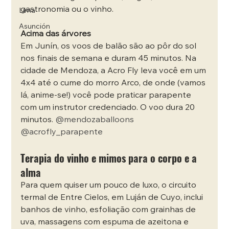
gastronomia ou o vinho.
Lima
Asunción
Acima das árvores
Em Junín, os voos de balão são ao pôr do sol 
nos finais de semana e duram 45 minutos. Na 
cidade de Mendoza, a Acro Fly leva você em um 
4x4 até o cume do morro Arco, de onde (vamos 
lá, anime-se!) você pode praticar parapente 
com um instrutor credenciado. O voo dura 20 
minutos. 
@mendozaballoons
@acrofly_parapente
Terapia do vinho e mimos para o corpo e a 
alma
Para quem quiser um pouco de luxo, o circuito 
termal de Entre Cielos, em Luján de Cuyo, inclui 
banhos de vinho, esfoliação com grainhas de 
uva, massagens com espuma de azeitona e 