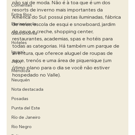
não sai de moda. Não é à toa que é um dos 
Corrientes
resorts de inverno mais importantes da 
Entre Rios
América do Sul: possui pistas iluminadas, fábrica 
Florianópolis
de neve, escola de esqui e snowboard, jardim 
de neve e creche, shopping center, 
Gastronomía
restaurantes, academias, spas e hotéis para 
Hoteles
todas as categorias. Há também um parque de 
Iguazú
aventura, que oferece aluguel de roupas de 
neve, trenós e uma área de piquenique (um 
Jujuy
ótimo plano para o dia se você não estiver 
Mendoza
hospedado no Valle).
Neuquén
Nota destacada
Posadas
Punta del Este
Río de Janeiro
Rio Negro