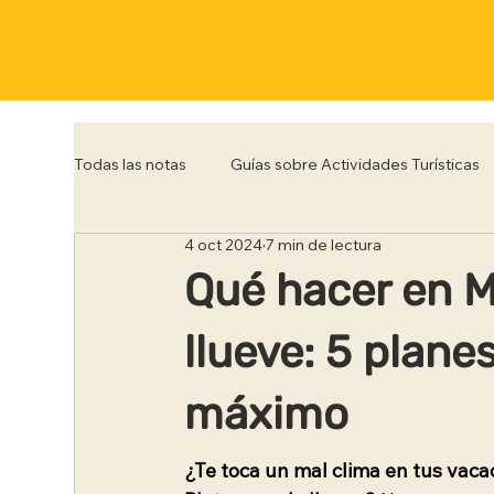
Todas las notas
Guías sobre Actividades Turísticas
4 oct 2024
7 min de lectura
Córdoba
Corrientes
Entre Rios
Flo
Qué hacer en M
llueve: 5 planes
Posadas
Punta del Este
Río de Janeiro
máximo
Trelew
Tucumán
Ushuaia
¿Te toca un mal clima en tus vaca