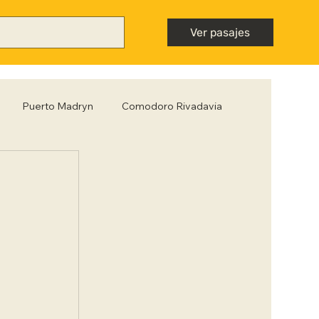
Ver pasajes
Puerto Madryn
Comodoro Rivadavia
Mendoza
Neuquén
Nota destacada
ntiago del Estero
Tips para viajar low cost