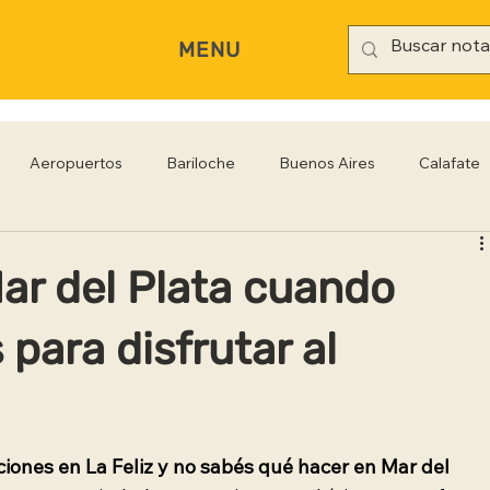
MENU
Aeropuertos
Bariloche
Buenos Aires
Calafate
rianópolis
Gastronomía
Hoteles
Iguazú
Jujuy
ar del Plata cuando
 para disfrutar al
Rio Negro
Salta
Santa Cruz
San Pablo
Sa
ciones en La Feliz y no sabés qué hacer en Mar del 