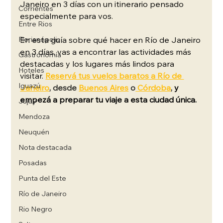
Janeiro en 3 días con un itinerario pensado 
Corrientes
especialmente para vos.
Entre Rios
Florianópolis
En esta guía sobre qué hacer en Río de Janeiro 
en 3 días, vas a encontrar las actividades más 
Gastronomía
destacadas y los lugares más lindos para 
Hoteles
visitar.
Reservá tus vuelos baratos a Río de 
Iguazú
Janeiro
, desde 
Buenos Aires
 o
 Córdoba
,
y 
empezá a preparar tu viaje a esta ciudad única.
Jujuy
Mendoza
Neuquén
Nota destacada
Posadas
Punta del Este
Río de Janeiro
Rio Negro