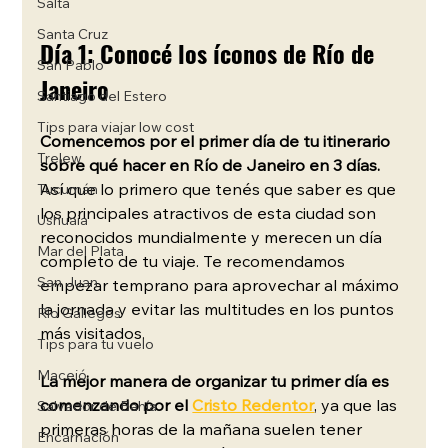
Salta
Santa Cruz
Día 1: Conocé los íconos de Río de 
San Pablo
Janeiro
Santiago del Estero
Tips para viajar low cost
Comencemos por el primer día de tu itinerario 
Trelew
sobre qué hacer en Río de Janeiro en 3 días. 
Así que lo primero que tenés que saber es que 
Tucumán
los principales atractivos de esta ciudad son 
Ushuaia
reconocidos mundialmente y merecen un día 
Mar del Plata
completo de tu viaje. Te recomendamos 
San Juan
empezar temprano para aprovechar al máximo 
la jornada y evitar las multitudes en los puntos 
Río Gallegos
más visitados.
Tips para tu vuelo
Maceió
La mejor manera de organizar tu primer día es 
comenzando por el 
Cristo Redentor
, ya que las 
Salvador de Bahía
primeras horas de la mañana suelen tener 
Encarnación