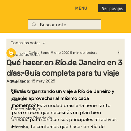
Ver pasajes
MENU
Todas las notas
Juan Carlos Bondi
9 ene 2025
5 min de lectura
Todas las notas
Qué hacer en Río de Janeiro en 3
Guías sobre Actividades Turísticas
días: Guía completa para tu viaje
Aeropuertos
Actualizado:
15 may 2025
Bariloche
Buenos Aires
¿Estás organizando un viaje a Río de Janeiro y 
querés aprovechar al máximo cada 
Calafate
momento?
 Esta ciudad brasileña tiene tanto 
Puerto Madryn
para ofrecer que necesitás un plan bien 
Comodoro Rivadavia
armado para conocer sus principales atractivos. 
Por eso, te contamos qué hacer en Río de 
Córdoba