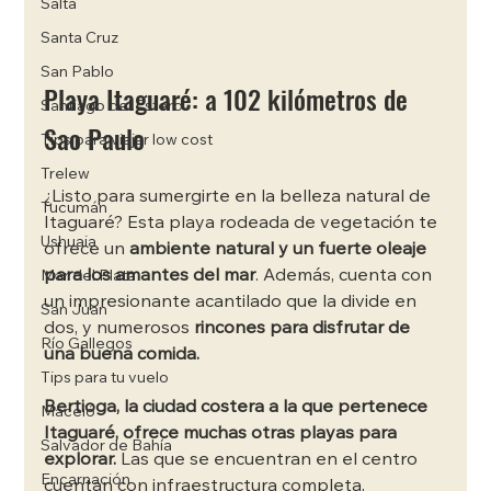
Salta
Santa Cruz
San Pablo
Playa Itaguaré: a 102 kilómetros de 
Santiago del Estero
Sao Paulo
Tips para viajar low cost
Trelew
¿Listo para sumergirte en la belleza natural de 
Tucumán
Itaguaré? Esta playa rodeada de vegetación te 
Ushuaia
ofrece un 
ambiente natural y un fuerte oleaje 
para los amantes del mar
. Además, cuenta con 
Mar del Plata
un impresionante acantilado que la divide en 
San Juan
dos, y numerosos
 rincones para disfrutar de 
Río Gallegos
una buena comida.
Tips para tu vuelo
Bertioga, la ciudad costera a la que pertenece 
Maceió
Itaguaré, ofrece muchas otras playas para 
Salvador de Bahía
explorar.
 Las que se encuentran en el centro 
Encarnación
cuentan con infraestructura completa, 