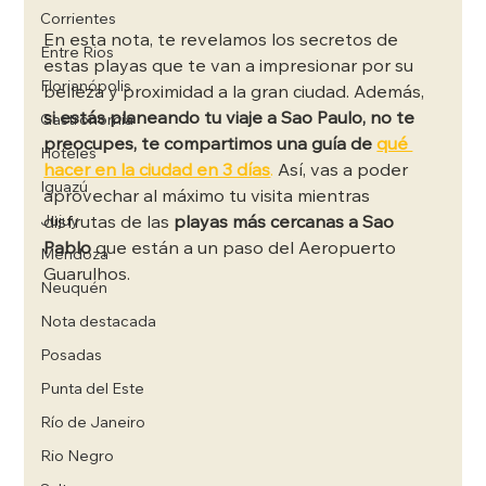
Corrientes
En esta nota, te revelamos los secretos de 
Entre Rios
estas playas que te van a impresionar por su 
Florianópolis
belleza y proximidad a la gran ciudad. Además, 
si estás planeando tu viaje a Sao Paulo, no te 
Gastronomía
preocupes, te compartimos una guía de
qué 
Hoteles
hacer en la ciudad en 3 días
.
 Así, vas a poder 
Iguazú
aprovechar al máximo tu visita mientras 
Jujuy
disfrutas de las
 playas más cercanas a Sao 
Pablo 
que están a un paso del Aeropuerto 
Mendoza
Guarulhos.
Neuquén
Nota destacada
Posadas
Punta del Este
Río de Janeiro
Rio Negro