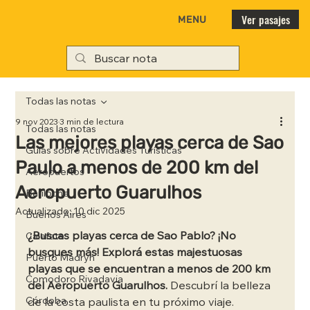
Ver pasajes
MENU
Todas las notas
9 nov 2023
3 min de lectura
Todas las notas
Las mejores playas cerca de Sao
Guías sobre Actividades Turísticas
Paulo a menos de 200 km del
Aeropuertos
Aeropuerto Guarulhos
Bariloche
Actualizado:
10 dic 2025
Buenos Aires
¿Buscas playas cerca de Sao Pablo? ¡No 
Calafate
busques más! Explorá estas majestuosas 
Puerto Madryn
playas que se encuentran a menos de 200 km 
Comodoro Rivadavia
del Aeropuerto Guarulhos.
 Descubrí la belleza 
Córdoba
de la costa paulista en tu próximo viaje.