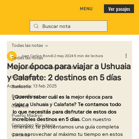
Ver pasajes
MENU
Todas las notas
Juan Carlos Bondi
2 may 2024
5 min de lectura
Todas las notas
Mejor época para viajar a Ushuaia
Guías sobre Actividades Turísticas
y Calafate: 2 destinos en 5 días
Aeropuertos
Actualizado:
13 feb 2025
Bariloche
Buenos Aires
¿Querés saber cuál es la 
mejor época para 
viajar a Ushuaia y Calafate
? 
Te contamos todo 
Calafate
lo que necesitás para disfrutar de estos dos 
Puerto Madryn
increíbles destinos en 5 días. 
Con nuestro 
Comodoro Rivadavia
itinerario, te presentamos una guía completa 
para aprovechar al máximo tu tiempo en estos 
Córdoba