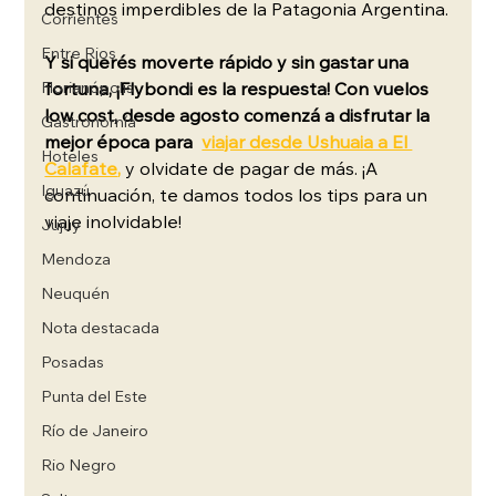
destinos
imperdibles de la Patagonia Argentina.
Corrientes
Entre Rios
Y si querés moverte rápido y sin gastar una 
Florianópolis
fortuna, ¡Flybondi es la respuesta! Con vuelos 
low cost,
 desde agosto comenzá a disfrutar la 
Gastronomía
mejor época para  
viajar desde Ushuaia a El 
Hoteles
Calafate
,
y olvidate de pagar de más. ¡A 
Iguazú
continuación, te damos todos los tips para un 
viaje inolvidable!
Jujuy
Mendoza
Neuquén
Nota destacada
Posadas
Punta del Este
Río de Janeiro
Rio Negro