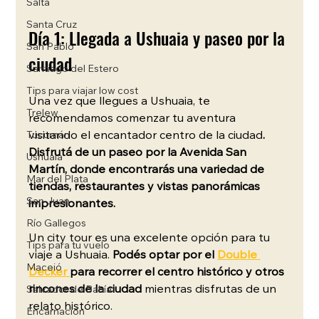
Salta
Santa Cruz
Día 1: Llegada a Ushuaia y paseo por la 
San Pablo
ciudad
Santiago del Estero
Tips para viajar low cost
Una vez que llegues a Ushuaia, te 
Trelew
recomendamos comenzar tu aventura 
visitando el encantador centro de la ciudad
. 
Tucumán
Disfrutá de un paseo por la Avenida San 
Ushuaia
Martín, donde encontrarás una variedad de 
Mar del Plata
tiendas, restaurantes y vistas panorámicas 
San Juan
impresionantes. 
Río Gallegos
Un city tour es una excelente opción para tu 
Tips para tu vuelo
viaje a Ushuaia. 
Podés optar por el
Double 
Maceió
Decker 
para recorrer el centro histórico y otros 
rincones de la ciudad
 mientras disfrutas de un 
Salvador de Bahía
relato histórico.
Encarnación