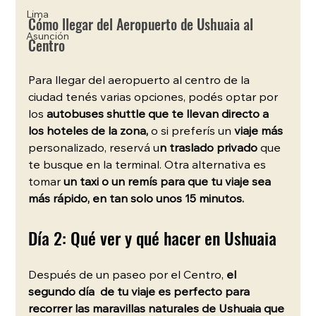
Lima
Cómo llegar del Aeropuerto de Ushuaia al 
Asunción
Centro 
Para llegar del aeropuerto al centro de la 
ciudad tenés varias opciones, podés optar por 
los 
autobuses shuttle que te llevan directo a 
los hoteles de la zona, 
o si preferís un 
viaje más 
personalizado, reservá u
n traslado privado
 que 
te busque en la terminal. Otra alternativa es 
tomar 
un taxi o un remís para que tu viaje sea 
más rápido, en tan solo unos 15 minutos.
Día 2: Qué ver y qué hacer en Ushuaia
Después de un paseo por el Centro, 
el 
segundo día  de tu viaje es perfecto para 
recorrer las maravillas naturales de Ushuaia que 