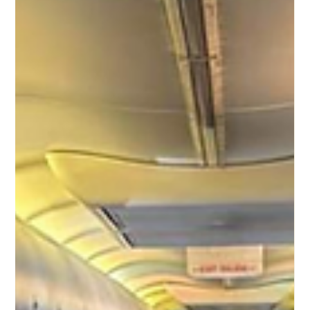
Juan Carlos Bondi
18 dic 2025
5 min de lectura
Clima en Maceió: Guía completa por temporada
para planificar tu viaje
¿Estás pensando en conocer las playas brasileñas y querés
saber cuál es el mejor momento para visitar Maceió? El clima
en Maceió es tropical durante todo el año, con temperaturas
cálidas que oscilan entre los 23°C y 31°C , por eso es un
destino ideal para disfrutar del sol y el mar en cualquier
estación. Conocer las características del clima en cada