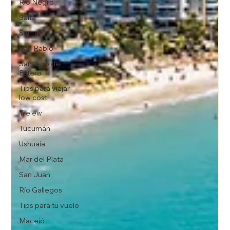
Rio Negro
Salta
Santa Cruz
San Pablo
Santiago del
Estero
Tips para viajar
low cost
Trelew
Tucumán
Ushuaia
Mar del Plata
San Juan
Río Gallegos
Tips para tu vuelo
Maceió