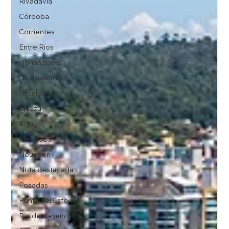
Rivadavia
Córdoba
Corrientes
Entre Rios
Florianópolis
Gastronomía
Hoteles
Iguazú
Jujuy
Mendoza
Neuquén
Nota destacada
Posadas
Punta del Este
Río de Janeiro