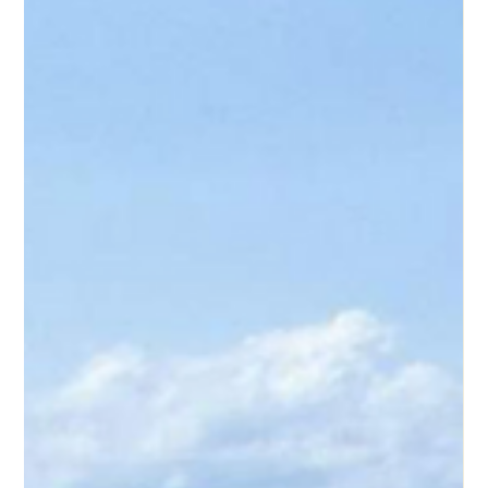
Juan Carlos Bondi
19 feb
5 min de lectura
Qué se necesita para viajar a Brasil desde
Argentina: Todo lo que debés saber
Si estás planeando unas vacaciones en Brasil,
probablemente te estés preguntando qué se necesita para
viajar a Brasil desde Argentina. La buena noticia es que,
como ciudadano argentino, podés ingresar al país vecino
con requisitos bastante accesibles. En esta guía, te
contamos todo lo que necesitás saber sobre
documentación y trámites migratorios para que tu viaje sea
sin inconvenientes. Brasil es uno de los destinos más
elegidos por los argentinos, y con razón: playas incre