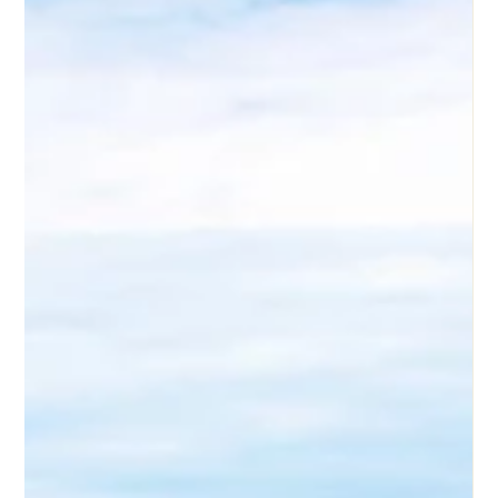
ciudades y atracciones con más tranquilidad y gastar menos
en vuelos y aloj