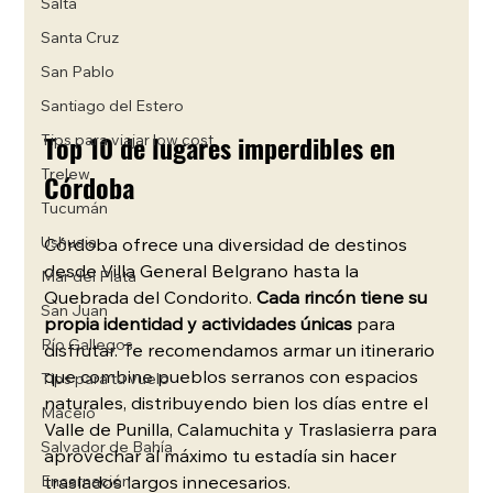
Salta
Santa Cruz
San Pablo
Santiago del Estero
Top 10 de lugares imperdibles en 
Tips para viajar low cost
Córdoba
Trelew
Tucumán
Ushuaia
Córdoba ofrece una diversidad de destinos 
desde Villa General Belgrano hasta la 
Mar del Plata
Quebrada del Condorito. 
Cada rincón tiene su 
San Juan
propia identidad y actividades únicas
 para 
Río Gallegos
disfrutar. Te recomendamos armar un itinerario 
que combine pueblos serranos con espacios 
Tips para tu vuelo
naturales, distribuyendo bien los días entre el 
Maceió
Valle de Punilla, Calamuchita y Traslasierra para 
Salvador de Bahía
aprovechar al máximo tu estadía sin hacer 
Encarnación
traslados largos innecesarios.