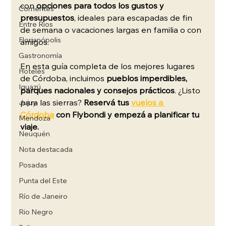
con 
opciones para todos los gustos y 
Corrientes
presupuestos
, ideales para escapadas de fin 
Entre Rios
de semana o vacaciones largas en familia o con 
Florianópolis
amigos.
Gastronomía
En esta guía completa de los mejores lugares 
Hoteles
de Córdoba, incluimos 
pueblos imperdibles, 
Iguazú
parques nacionales y consejos prácticos
. ¿Listo 
para las sierras? 
Reservá tus 
vuelos a 
Jujuy
Córdoba
 con Flybondi y empezá a planificar tu 
Mendoza
viaje.
Neuquén
Nota destacada
Posadas
Punta del Este
Río de Janeiro
Rio Negro