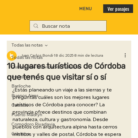
Ver pasajes
MENU
Todas las notas
Juan Carlos Bondi
18 dic 2025
8 min de lectura
Todas las notas
10 lugares turísticos de Córdoba
Guías sobre Actividades Turísticas
que tenés que visitar sí o sí
Aeropuertos
Bariloche
¿Estás planeando un viaje a las sierras y te 
Buenos Aires
preguntás cuáles son los mejores lugares 
turísticos de Córdoba para conocer? La 
Calafate
provincia ofrece destinos que combinan 
Puerto Madryn
naturaleza, cultura y gastronomía. Desde 
Comodoro Rivadavia
pueblos con arquitectura alpina hasta cerros 
Córdoba
místicos y valles de postal, Córdoba te espera 