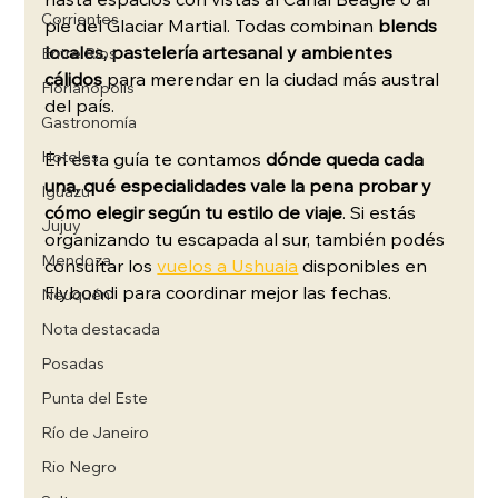
hasta espacios con vistas al Canal Beagle o al 
Corrientes
pie del Glaciar Martial. Todas combinan 
blends 
locales, pastelería artesanal y ambientes 
Entre Rios
cálidos
 para merendar en la ciudad más austral 
Florianópolis
del país.
Gastronomía
Hoteles
En esta guía te contamos 
dónde queda cada 
una, qué especialidades vale la pena probar y 
Iguazú
cómo elegir según tu estilo de viaje
. Si estás 
Jujuy
organizando tu escapada al sur, también podés 
Mendoza
consultar los 
vuelos a Ushuaia
 disponibles en 
Flybondi para coordinar mejor las fechas.
Neuquén
Nota destacada
Posadas
Punta del Este
Río de Janeiro
Rio Negro