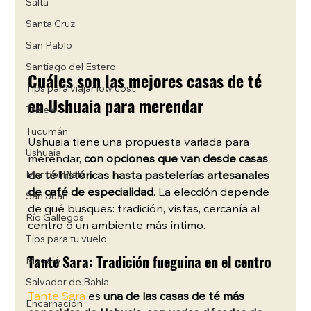
Salta
Santa Cruz
San Pablo
Santiago del Estero
Cuáles son las mejores casas de té 
Tips para viajar low cost
en Ushuaia para merendar
Trelew
Tucumán
Ushuaia tiene una propuesta variada para 
Ushuaia
merendar, 
con opciones que van desde casas 
de té históricas hasta pastelerías artesanales 
Mar del Plata
de café de especialidad
. La elección depende 
San Juan
de qué busques: tradición, vistas, cercanía al 
Río Gallegos
centro o un ambiente más íntimo.
Tips para tu vuelo
Tante Sara: Tradición fueguina en el centro
Maceió
Salvador de Bahía
Tante Sara
 es 
una de las casas de té más 
Encarnación