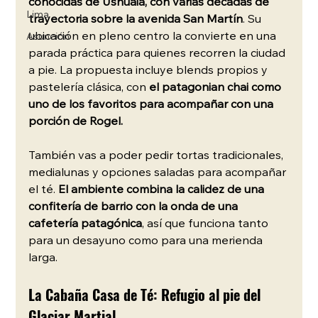
conocidas de Ushuaia, con varias décadas de 
Lima
trayectoria sobre la avenida San Martín
. Su 
ubicación en pleno centro la convierte en una 
Asunción
parada práctica para quienes recorren la ciudad 
a pie. La propuesta incluye blends propios y 
pastelería clásica, con 
el patagonian chai como 
uno de los favoritos para acompañar con una 
porción de Rogel.
También vas a poder pedir tortas tradicionales, 
medialunas y opciones saladas para acompañar 
el té. 
El ambiente combina la calidez de una 
confitería de barrio con la onda de una 
cafetería patagónica
, así que funciona tanto 
para un desayuno como para una merienda 
larga.
La Cabaña Casa de Té: Refugio al pie del 
Glaciar Martial