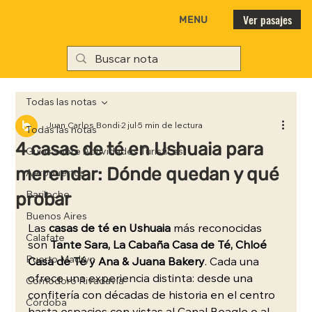
Ver pasajes
MENU
Todas las notas
Juan Carlos Bondi
2 jul
5 min de lectura
Todas las notas
4 casas de té en Ushuaia para
Guías sobre Actividades Turísticas
merendar: Dónde quedan y qué
Aeropuertos
probar
Bariloche
Buenos Aires
Las 
casas de té en Ushuaia
 más reconocidas 
Calafate
son 
Tante Sara, La Cabaña Casa de Té, Chloé 
Puerto Madryn
Casa de Té y Ana & Juana Bakery
. Cada una 
ofrece una experiencia distinta: desde una 
Comodoro Rivadavia
confitería con décadas de historia en el centro 
Córdoba