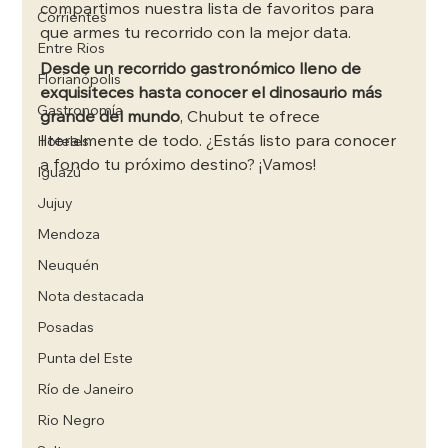
compartimos nuestra lista de favoritos para 
Corrientes
que armes tu recorrido con la mejor data.
Entre Rios
Desde un recorrido gastronómico lleno de 
Florianópolis
exquisiteces hasta conocer el dinosaurio más 
Gastronomía
grande del mundo
, Chubut te ofrece 
literalmente de todo. ¿Estás listo para conocer 
Hoteles
a fondo tu próximo destino? ¡Vamos!
Iguazú
Jujuy
Mendoza
Neuquén
Nota destacada
Posadas
Punta del Este
Río de Janeiro
Rio Negro