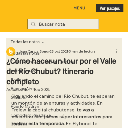
Ver pasajes
MENU
Todas las notas
Juan Carlos Bondi
28 oct 2021
3 min de lectura
Todas las notas
¿Cómo hacer un tour por el Valle
Guías sobre Actividades Turísticas
del Río Chubut? Itinerario
Aeropuertos
completo
Bariloche
Buenos Aires
Actualizado:
4 feb 2025
Siguiendo el camino del Río Chubut, te esperan 
Calafate
un montón de aventuras y actividades. En 
Puerto Madryn
Trelew, la capital chubutense, 
te vas a 
Comodoro Rivadavia
encontrar con planes súper interesantes para 
realizar esta temporada.
 En Flybondi te 
Córdoba