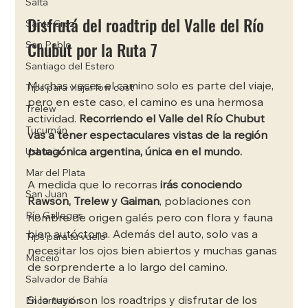
Salta
Disfrutá del roadtrip del Valle del Río 
Santa Cruz
Chubut por la Ruta 7 
San Pablo
Santiago del Estero
Muchas veces el camino solo es parte del viaje, 
Tips para viajar low cost
pero en este caso, el camino es una hermosa 
Trelew
actividad. 
Recorriendo el Valle del Río Chubut 
Tucumán
vas a tener espectaculares vistas de la región 
patagónica argentina, única en el mundo.
Ushuaia
Mar del Plata
A medida que lo recorras 
irás conociendo 
San Juan
Rawson, Trelew y Gaiman
, poblaciones con 
Río Gallegos
nombre de origen galés pero con flora y fauna 
bien autóctona. Además del auto, solo vas a 
Tips para tu vuelo
necesitar los ojos bien abiertos y muchas ganas 
Maceió
de sorprenderte a lo largo del camino.
Salvador de Bahía
Si lo tuyo son los roadtrips y disfrutar de los 
Encarnación