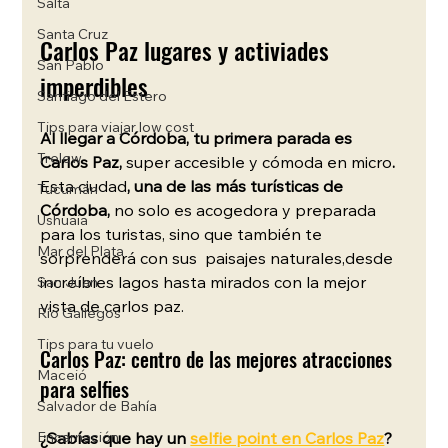
Salta
Santa Cruz
Carlos Paz lugares y activiades 
San Pablo
imperdibles
Santiago del Estero
Tips para viajar low cost
Al llegar a Córdoba, tu primera parada es 
Trelew
Carlos Paz, 
super accesible y cómoda en micro
. 
Esta ciudad
, una de las más turísticas de 
Tucumán
Córdoba,
 no solo es acogedora y preparada 
Ushuaia
para los turistas, sino que también te 
Mar del Plata
sorprenderá con sus  paisajes naturales,desde 
increíbles lagos hasta mirados con la mejor 
San Juan
vista de carlos paz. 
Río Gallegos
Tips para tu vuelo
Carlos Paz: centro de las mejores atracciones 
Maceió
para selfies
Salvador de Bahía
Encarnación
¿Sabías que hay un 
selfie point en Carlos Paz
? 