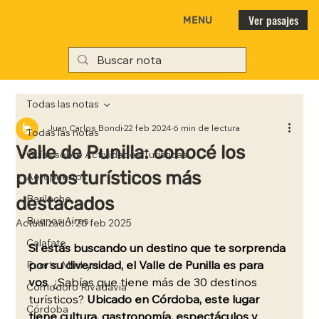
Ver pasajes
MENU
Todas las notas
Juan Carlos Bondi
22 feb 2024
6 min de lectura
Todas las notas
Valle de Punilla: conocé los
Guías sobre Actividades Turísticas
puntos turísticos más
Aeropuertos
destacados
Bariloche
Buenos Aires
Actualizado:
26 feb 2025
Calafate
Si estás buscando un destino que te sorprenda 
por su diversidad, el Valle de Punilla es para 
Puerto Madryn
vos
. ¿Sabías que tiene más de 30 destinos 
Comodoro Rivadavia
turísticos? 
Ubicado en Córdoba, este lugar 
Córdoba
tiene cultura, gastronomía, espectáculos y 