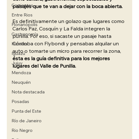
Corrientes
paisajes que te van a dejar con la boca abierta.
Entre Rios
Es definitivamente un golazo que lugares como 
Florianópolis
Carlos Paz, Cosquín y La Falda integren la 
Gastronomía
punilla. Por eso, si sacaste un pasaje hasta 
Córdoba con Flybondi y pensabas alquilar un 
Hoteles
auto o tomarte un micro para recorrer la zona, 
Iguazú
ésta es la guía definitiva para los mejores 
Jujuy
lugares del Valle de Punilla.
Mendoza
Neuquén
Nota destacada
Posadas
Punta del Este
Río de Janeiro
Rio Negro