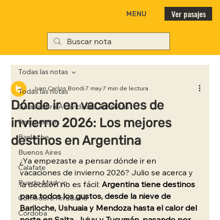
Ver pasajes
MENU
Todas las notas
Juan Carlos Bondi
7 may
7 min de lectura
Todas las notas
Dónde ir en vacaciones de
Guías sobre Actividades Turísticas
invierno 2026: Los mejores
Aeropuertos
destinos en Argentina
Bariloche
Buenos Aires
¿Ya empezaste a pensar dónde ir en 
Calafate
vacaciones de invierno 2026? Julio se acerca y 
Puerto Madryn
la decisión no es fácil: 
Argentina tiene destinos 
para todos los gustos, desde la nieve de 
Comodoro Rivadavia
Bariloche, Ushuaia y Mendoza hasta el calor del 
Córdoba