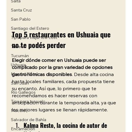
Salta
Santa Cruz
San Pablo
Santiago del Estero
Top 5 restaurantes en Ushuaia que 
Tips para viajar low cost
no te podés perder
Trelew
Tucumán
Elegir dónde comer en Ushuaia puede ser 
Ushuaia
complicado por la gran variedad de opciones 
gastronómicas disponibles
. Desde alta cocina 
Mar del Plata
hasta locales familiares, cada propuesta tiene 
San Juan
su encanto. Así que, lo primero que te 
Río Gallegos
recomendamos es hacer reservas con 
Tips para tu vuelo
anticipación durante la temporada alta, ya que 
los mejores lugares se llenan rápidamente.
Maceió
Salvador de Bahía
Kalma Resto, la cocina de autor de 
Encarnación