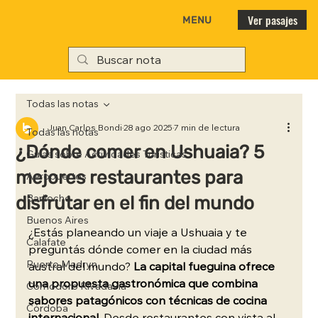
Ver pasajes
MENU
Todas las notas
Juan Carlos Bondi
28 ago 2025
7 min de lectura
Todas las notas
¿Dónde comer en Ushuaia? 5
Guías sobre Actividades Turísticas
mejores restaurantes para
Aeropuertos
disfrutar en el fin del mundo
Bariloche
Buenos Aires
¿Estás planeando un viaje a Ushuaia y te 
Calafate
preguntás dónde comer en la ciudad más 
Puerto Madryn
austral del mundo? 
La capital fueguina ofrece 
una propuesta gastronómica que combina 
Comodoro Rivadavia
sabores patagónicos con técnicas de cocina 
Córdoba