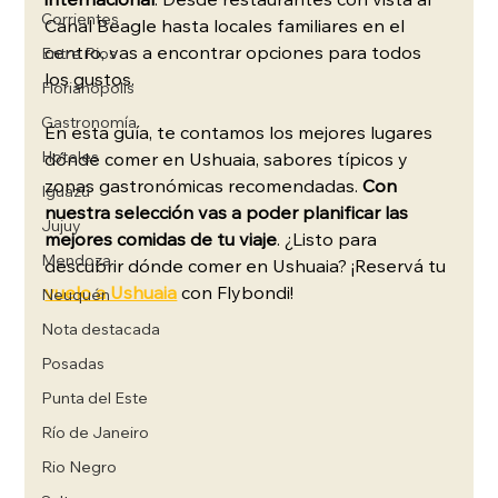
internacional
. Desde restaurantes con vista al 
Corrientes
Canal Beagle hasta locales familiares en el 
centro, vas a encontrar opciones para todos 
Entre Rios
los gustos.
Florianópolis
Gastronomía
En esta guía, te contamos los mejores lugares 
Hoteles
dónde comer en Ushuaia, sabores típicos y 
zonas gastronómicas recomendadas. 
Con 
Iguazú
nuestra selección vas a poder planificar las 
Jujuy
mejores comidas de tu viaje
. ¿Listo para 
Mendoza
descubrir dónde comer en Ushuaia? ¡Reservá tu 
vuelo a Ushuaia
 con Flybondi!
Neuquén
Nota destacada
Posadas
Punta del Este
Río de Janeiro
Rio Negro