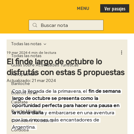
Ver pasajes
MENU
Todas las notas
19 mar 2024
4 min de lectura
Todas las notas
El finde largo de octubre lo
Guías sobre Actividades Turísticas
disfrutás con estas 5 propuestas
Aeropuertos
Actualizado:
21 mar 2024
Bariloche
Con la llegada de la primavera, el 
fin de semana 
Buenos Aires
largo de octubre se presenta como la 
Calafate
oportunidad perfecta para hacer una pausa en 
Puerto Madryn
la rutina diaria 
y embarcarse en una aventura 
por los rincones más encantadores de 
Comodoro Rivadavia
Argentina. 
Córdoba