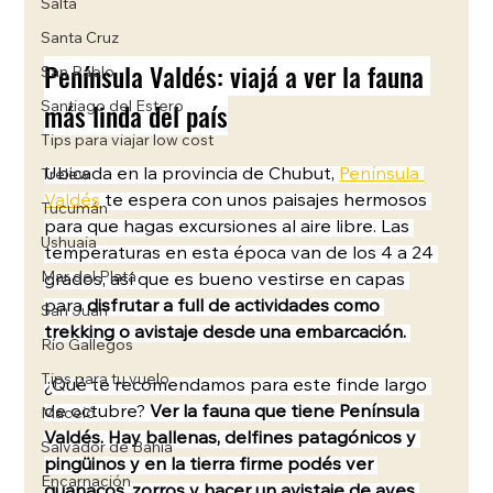
Salta
Santa Cruz
Península Valdés: viajá a ver la fauna 
San Pablo
más linda del país
Santiago del Estero
Tips para viajar low cost
Ubicada en la provincia de Chubut, 
Península 
Trelew
Valdés
 te espera con unos paisajes hermosos 
Tucumán
para que hagas excursiones al aire libre.
Las 
Ushuaia
temperaturas en esta época van de los 4 a 24 
Mar del Plata
grados, así que es bueno vestirse en capas 
para 
disfrutar a full de actividades como 
San Juan
trekking o avistaje desde una embarcación. 
Río Gallegos
Tips para tu vuelo
¿Qué te recomendamos para este finde largo 
de octubre? 
Ver la fauna que tiene Península 
Maceió
Valdés. Hay ballenas, delfines patagónicos y 
Salvador de Bahía
pingüinos y en la tierra firme podés ver 
Encarnación
guanacos, zorros y hacer un avistaje de aves 