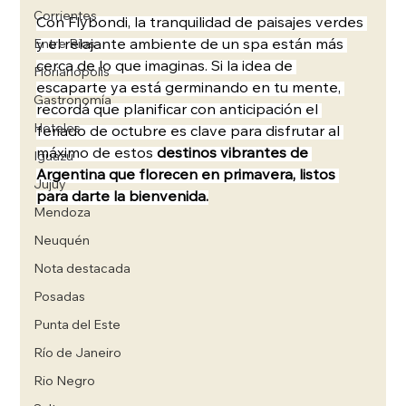
Corrientes
Con Flybondi, la tranquilidad de paisajes verdes 
y el relajante ambiente de un spa están más 
Entre Rios
cerca de lo que imaginas. Si la idea de 
Florianópolis
escaparte ya está germinando en tu mente, 
Gastronomía
recordá que planificar con anticipación el 
Hoteles
feriado de octubre es clave para disfrutar al 
máximo de estos 
destinos vibrantes de 
Iguazú
Argentina que florecen en primavera, listos 
Jujuy
para darte la bienvenida.
Mendoza
Neuquén
Nota destacada
Posadas
Punta del Este
Río de Janeiro
Rio Negro