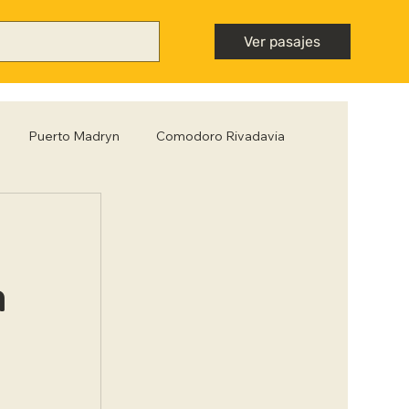
Ver pasajes
Puerto Madryn
Comodoro Rivadavia
Mendoza
Neuquén
Nota destacada
ntiago del Estero
Tips para viajar low cost
a