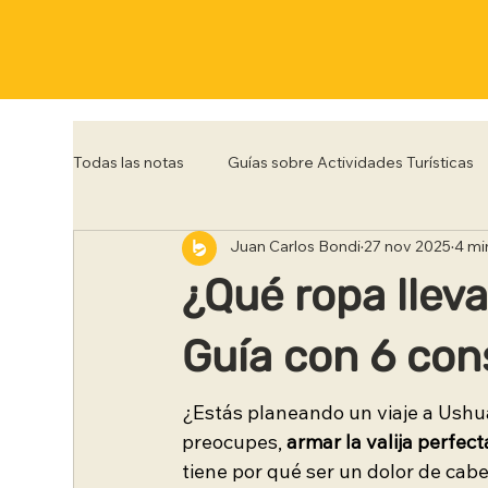
Todas las notas
Guías sobre Actividades Turísticas
Juan Carlos Bondi
27 nov 2025
4 mi
Córdoba
Corrientes
Entre Rios
Flo
¿Qué ropa llev
Posadas
Punta del Este
Río de Janeiro
Guía con 6 cons
¿Estás planeando un viaje a Ushua
Trelew
Tucumán
Ushuaia
preocupes, 
armar la valija perfect
tiene por qué ser un dolor de cabe