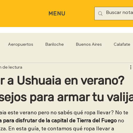
MENU
Aeropuertos
Bariloche
Buenos Aires
Calafate
n de lectura
rianópolis
Gastronomía
Hoteles
Iguazú
Jujuy
ar a Ushuaia en verano?
Rio Negro
Salta
Santa Cruz
San Pablo
Sa
ejos para armar tu valij
ia este verano pero no sabés qué ropa llevar? No te 
a para disfrutar de la capital de Tierra del Fuego
 no 
za. En esta guía, te contamos qué ropa llevar a 