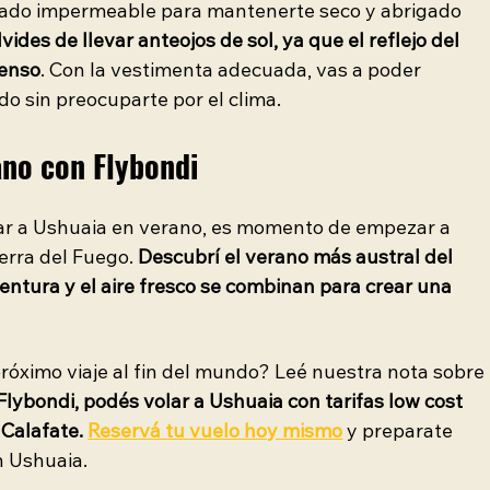
zado impermeable para mantenerte seco y abrigado 
lvides de llevar anteojos de sol, ya que el reflejo del 
tenso
. Con la vestimenta adecuada, vas a poder 
ndo sin preocuparte por el clima.
ano con Flybondi
ar a Ushuaia en verano, es momento de empezar a 
ierra del Fuego. 
Descubrí el verano más austral del 
entura y el aire fresco se combinan para crear una 
óximo viaje al fin del mundo? Leé nuestra nota sobre 
Flybondi, podés volar a Ushuaia con tarifas low cost 
Calafate. 
Reservá tu vuelo hoy mismo
 y preparate 
n Ushuaia. 