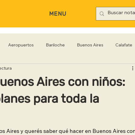
MENU
Aeropuertos
Bariloche
Buenos Aires
Calafate
ectura
rianópolis
Gastronomía
Hoteles
Iguazú
Jujuy
uenos Aires con niños:
Rio Negro
Salta
Santa Cruz
San Pablo
Sa
lanes para toda la
os Aires y querés saber qué hacer en Buenos Aires con