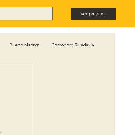
Ver pasajes
Puerto Madryn
Comodoro Rivadavia
Mendoza
Neuquén
Nota destacada
ntiago del Estero
Tips para viajar low cost
 