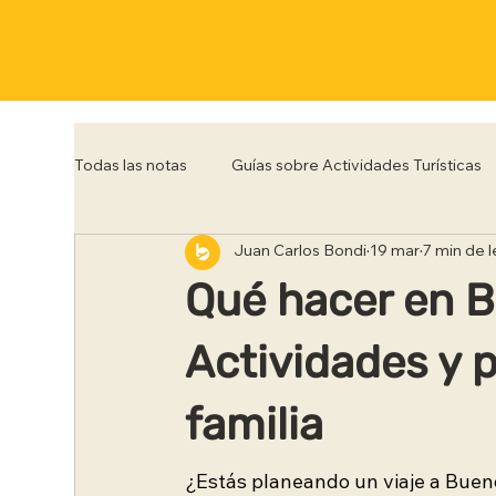
Todas las notas
Guías sobre Actividades Turísticas
Juan Carlos Bondi
19 mar
7 min de l
Córdoba
Corrientes
Entre Rios
Flo
Qué hacer en B
Posadas
Punta del Este
Río de Janeiro
Actividades y p
familia
Trelew
Tucumán
Ushuaia
¿Estás planeando un viaje a Buen