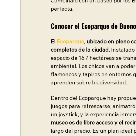
Combinalo con un paseo por los B
perfecta.
Conocer el Ecoparque de Bueno
El 
Ecoparque
, ubicado en pleno c
completos de la ciudad.
 Instalado
espacio de 16,7 hectáreas se tran
ambiental. Los chicos van a pode
flamencos y tapires en entornos q
aprenden sobre biodiversidad.
Dentro del Ecoparque hay propues
juegos para refrescarse, animatró
un joystick, y la experiencia inme
museo es de libre acceso y el rec
largo del predio. Es un plan ideal