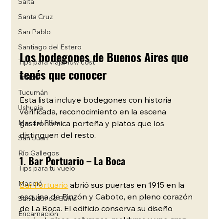
Salta
Santa Cruz
San Pablo
Santiago del Estero
Los bodegones de Buenos Aires que 
Tips para viajar low cost
tenés que conocer
Trelew
Tucumán
Esta lista incluye bodegones con historia 
Ushuaia
verificada, reconocimiento en la escena 
gastronómica porteña y platos que los 
Mar del Plata
distinguen del resto. 
San Juan
Río Gallegos
1. Bar Portuario – La Boca
Tips para tu vuelo
Maceió
Bar Portuario
 abrió sus puertas en 1915 en la 
esquina de Pinzón y Caboto, en pleno corazón 
Salvador de Bahía
de La Boca. El edificio conserva su diseño 
Encarnación