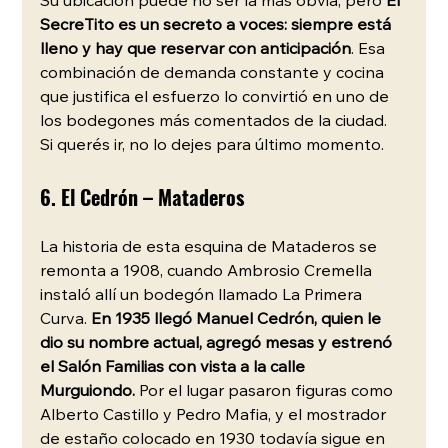
Su ubicación puede no ser la más obvia, pero 
El 
SecreTito es un secreto a voces: siempre está 
lleno y hay que reservar con anticipación
. Esa 
combinación de demanda constante y cocina 
que justifica el esfuerzo lo convirtió en uno de 
los bodegones más comentados de la ciudad. 
Si querés ir, no lo dejes para último momento.
6. El Cedrón – Mataderos
La historia de esta esquina de Mataderos se 
remonta a 1908, cuando Ambrosio Cremella 
instaló allí un bodegón llamado La Primera 
Curva. 
En 1935 llegó Manuel Cedrón, quien le 
dio su nombre actual, agregó mesas y estrenó 
el Salón Familias con vista a la calle 
Murguiondo.
 Por el lugar pasaron figuras como 
Alberto Castillo y Pedro Mafia, y el mostrador 
de estaño colocado en 1930 todavía sigue en 