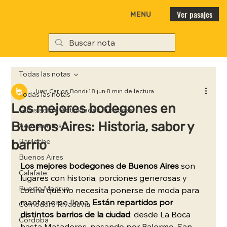
Ver pasajes
MENU
Todas las notas
Juan Carlos Bondi
18 jun
8 min de lectura
Todas las notas
Los mejores bodegones en
Guías sobre Actividades Turísticas
Buenos Aires: Historia, sabor y
Aeropuertos
barrio
Bariloche
Buenos Aires
Los mejores bodegones de Buenos Aires
 son 
Calafate
lugares con historia, porciones generosas y 
Puerto Madryn
cocina que no necesita ponerse de moda para 
mantenerse llena. 
Están repartidos por 
Comodoro Rivadavia
distintos barrios de la ciudad
: desde La Boca 
Córdoba