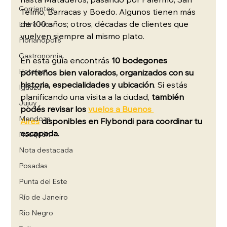
hasta Mataderos, pasando por Palermo, San 
Corrientes
Telmo, Barracas y Boedo. Algunos tienen más 
de 100 años; otros, décadas de clientes que 
Entre Rios
vuelven siempre al mismo plato.
Florianópolis
Gastronomía
En esta guía encontrás 
10 bodegones 
Hoteles
porteños bien valorados, organizados con su 
historia, especialidades y ubicación
. Si estás 
Iguazú
planificando una visita a la ciudad, 
también 
Jujuy
podés revisar los 
vuelos a Buenos 
Mendoza
Aires
 disponibles en Flybondi para coordinar tu 
escapada.
Neuquén
Nota destacada
Posadas
Punta del Este
Río de Janeiro
Rio Negro