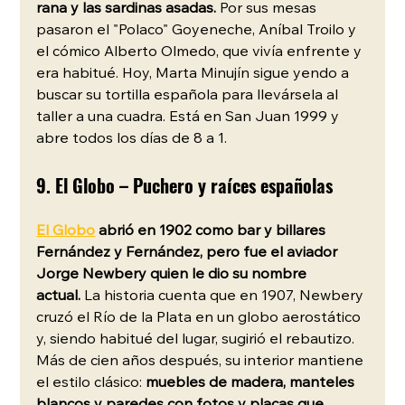
rana y las sardinas asadas.
 Por sus mesas 
pasaron el "Polaco" Goyeneche, Aníbal Troilo y 
el cómico Alberto Olmedo, que vivía enfrente y 
era habitué. Hoy, Marta Minujín sigue yendo a 
buscar su tortilla española para llevársela al 
taller a una cuadra. Está en San Juan 1999 y 
abre todos los días de 8 a 1.
9. El Globo – Puchero y raíces españolas
El Globo
 abrió en 1902 como bar y billares 
Fernández y Fernández, pero fue el aviador 
Jorge Newbery quien le dio su nombre 
actual.
 La historia cuenta que en 1907, Newbery 
cruzó el Río de la Plata en un globo aerostático 
y, siendo habitué del lugar, sugirió el rebautizo. 
Más de cien años después, su interior mantiene 
el estilo clásico: 
muebles de madera, manteles 
blancos y paredes con fotos y placas que 