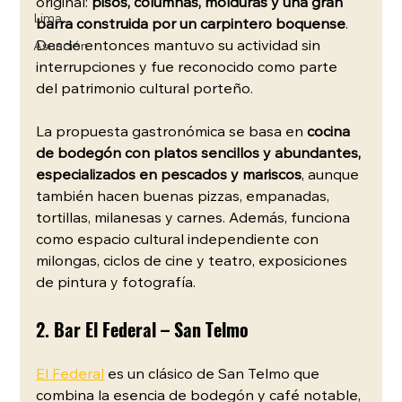
original:
 pisos, columnas, molduras y una gran 
Lima
barra construida por un carpintero boquense
. 
Desde entonces mantuvo su actividad sin 
Asunción
interrupciones y fue reconocido como parte 
del patrimonio cultural porteño.
La propuesta gastronómica se basa en 
cocina 
de bodegón con platos sencillos y abundantes, 
especializados en pescados y mariscos
, aunque 
también hacen buenas pizzas, empanadas, 
tortillas, milanesas y carnes. Además, funciona 
como espacio cultural independiente con 
milongas, ciclos de cine y teatro, exposiciones 
de pintura y fotografía.
2. Bar El Federal – San Telmo
El Federal
 es un clásico de San Telmo que 
combina la esencia de bodegón y café notable, 