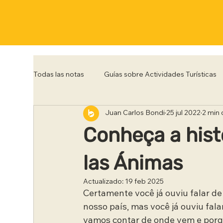
Todas las notas
Guías sobre Actividades Turísticas
Juan Carlos Bondi
25 jul 2022
2 min 
Córdoba
Corrientes
Entre Rios
Flo
Conheça a hist
Posadas
Punta del Este
Río de Janeiro
las Ánimas
Actualizado:
19 feb 2025
Certamente você já ouviu falar de
Trelew
Tucumán
Ushuaia
nosso país, mas você já ouviu fal
vamos contar de onde vem e porq