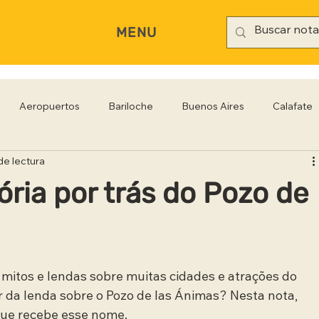
MENU
Aeropuertos
Bariloche
Buenos Aires
Calafate
de lectura
rianópolis
Gastronomía
Hoteles
Iguazú
Jujuy
ória por trás do Pozo de
Rio Negro
Salta
Santa Cruz
San Pablo
Sa
 mitos e lendas sobre muitas cidades e atrações do 
ar da lenda sobre o Pozo de las Ánimas? Nesta nota, 
ue recebe esse nome.