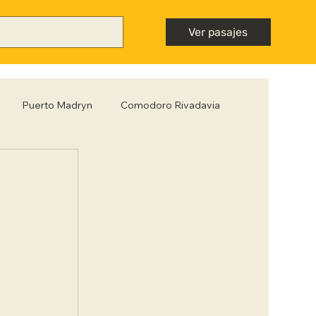
Ver pasajes
Puerto Madryn
Comodoro Rivadavia
Mendoza
Neuquén
Nota destacada
ntiago del Estero
Tips para viajar low cost