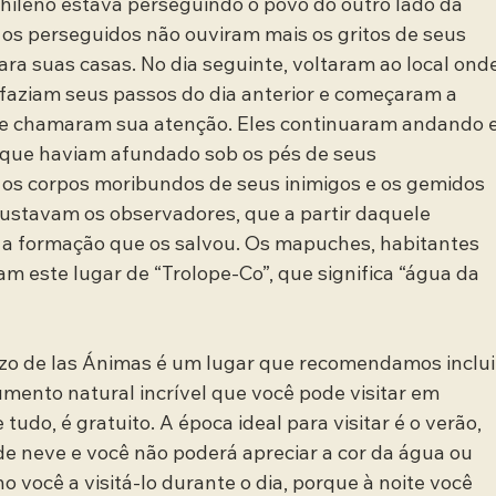
chileno estava perseguindo o povo do outro lado da 
, os perseguidos não ouviram mais os gritos de seus 
ara suas casas. No dia seguinte, voltaram ao local onde
efaziam seus passos do dia anterior e começaram a 
ue chamaram sua atenção. Eles continuaram andando e
que haviam afundado sob os pés de seus 
os corpos moribundos de seus inimigos e os gemidos 
stavam os observadores, que a partir daquele 
a formação que os salvou. Os mapuches, habitantes 
m este lugar de “Trolope-Co”, que significa “água da 
ozo de las Ánimas é um lugar que recomendamos inclui
mento natural incrível que você pode visitar em 
tudo, é gratuito. A época ideal para visitar é o verão, 
 de neve e você não poderá apreciar a cor da água ou 
ho você a visitá-lo durante o dia, porque à noite você 