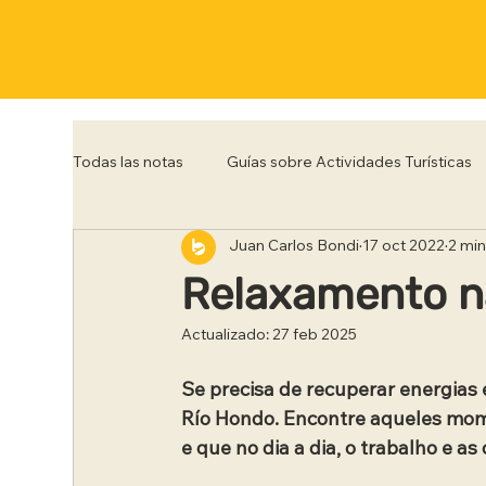
Todas las notas
Guías sobre Actividades Turísticas
Juan Carlos Bondi
17 oct 2022
2 min
Córdoba
Corrientes
Entre Rios
Flo
Relaxamento n
Actualizado:
27 feb 2025
Posadas
Punta del Este
Río de Janeiro
Se precisa de recuperar energias
Río Hondo. Encontre aqueles mom
Trelew
Tucumán
Ushuaia
e que no dia a dia, o trabalho e a