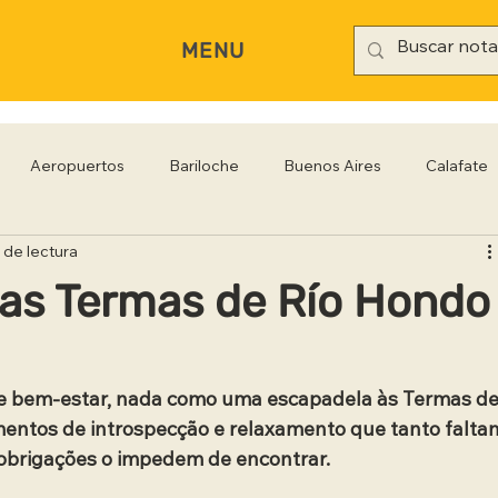
MENU
Aeropuertos
Bariloche
Buenos Aires
Calafate
 de lectura
rianópolis
Gastronomía
Hoteles
Iguazú
Jujuy
as Termas de Río Hondo
Rio Negro
Salta
Santa Cruz
San Pablo
Sa
 e bem-estar, nada como uma escapadela às Termas de
entos de introspecção e relaxamento que tanto falta
s obrigações o impedem de encontrar.