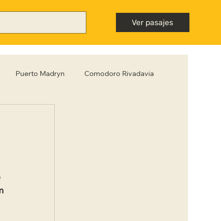
Ver pasajes
Puerto Madryn
Comodoro Rivadavia
Mendoza
Neuquén
Nota destacada
ntiago del Estero
Tips para viajar low cost
 
m 