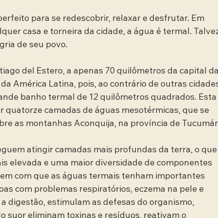
rfeito para se redescobrir, relaxar e desfrutar. Em 
lquer casa e torneira da cidade, a água é termal. Talve
egria de seu povo.
iago del Estero, a apenas 70 quilômetros da capital da
 da América Latina, pois, ao contrário de outras cidade
rande banho termal de 12 quilômetros quadrados. Esta
or quatorze camadas de águas mesotérmicas, que se 
bre as montanhas Aconquija, na província de Tucumán
eguem atingir camadas mais profundas da terra, o que
is elevada e uma maior diversidade de componentes 
fazem com que as águas termais tenham importantes 
oas com problemas respiratórios, eczema na pele e 
 a digestão, estimulam as defesas do organismo, 
o suor eliminam toxinas e resíduos, reativam o 