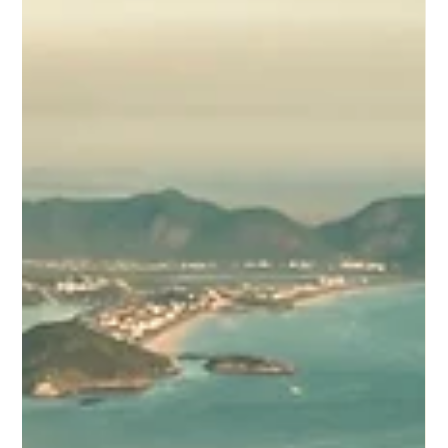
¿Estás planeando un viaje a Brasil y querés conocer las
mejores playas cerca de Río de Janeiro? La costa brasileña
te espera con destinos que combinan aguas cristalinas,
naturaleza impactante y la calidez humana que caracteriza a
este país. Desde Búzios hasta Arraial do Cabo, pasando por
la increíble Ilha Grande, vas a poder disfrutar de escapadas
cortas que te van a dejar sin aliento. En esta guía, te
contamos todo lo que necesitás saber sobre las playas
cerca de Río de Ja