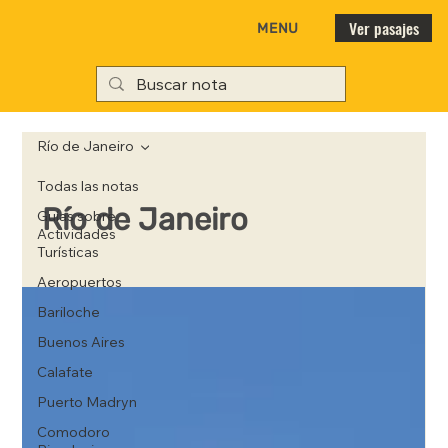
Ver pasajes
MENU
Río de Janeiro
Todas las notas
Río de Janeiro
Guías sobre
Actividades
Turísticas
Aeropuertos
Bariloche
Buenos Aires
Calafate
Puerto Madryn
Comodoro