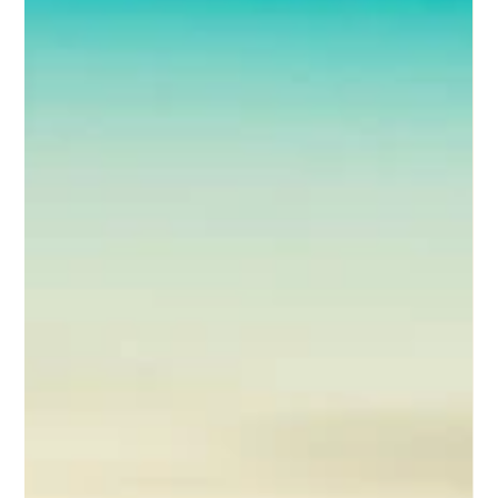
Juan Carlos Bondi
12 feb
7 min de lectura
Las mejores playas cerca de Río de Janeiro: 3
escapadas por la costa brasileña