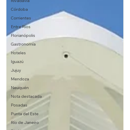
Rivadavia
Córdoba
Corrientes
Entre Rios
Florianópolis
Gastronomía
Hoteles
Iguazú
Jujuy
Mendoza
Neuquén
Nota destacada
Posadas
Punta del Este
Río de Janeiro