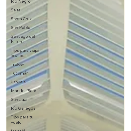
Rio Negro
Salta
Santa Cruz
San Pablo
Santiago del
Estero
Tips para viajar
low cost
Trelew
Tucumán
Ushuaia
Mar del Plata
San Juan
Río Gallegos
Tips para tu
vuelo