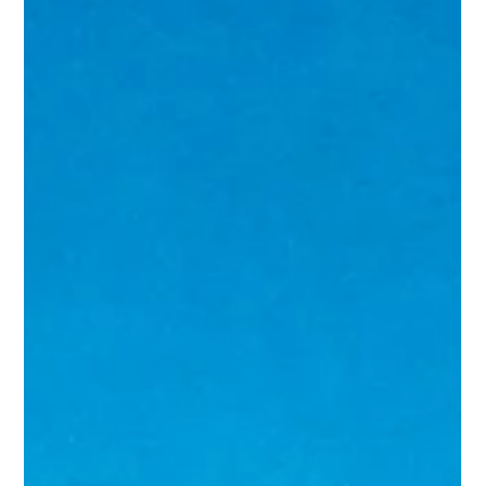
Juan Carlos Bondi
19 feb
5 min de lectura
Qué se necesita para viajar a Brasil desde
Argentina: Todo lo que debés saber
Si estás planeando unas vacaciones en Brasil,
probablemente te estés preguntando qué se necesita para
viajar a Brasil desde Argentina. La buena noticia es que,