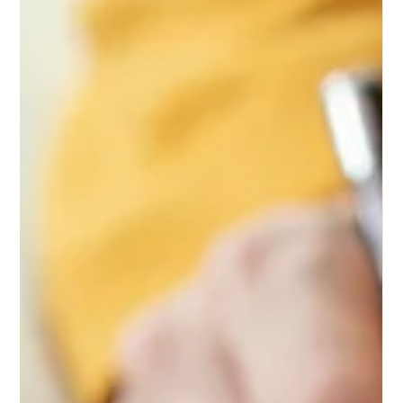
y qué meses convienen
La temporada baja en Brasil es de abril a junio y de agosto a
noviembre. Durante estos meses hay menos turistas y los
precios de vuelos, hoteles y actividades son más bajos, lo
que los convierte en el mejor momento para viajar barato. Si
buscás viajar barato, la temporada baja en Brasil es el mejor
momento para aprovechar precios más bajos y menos
turistas . Durante estos meses podés disfrutar playas,
ciudades y atracciones con más tranquilidad y gastar menos
en vuelos y aloj