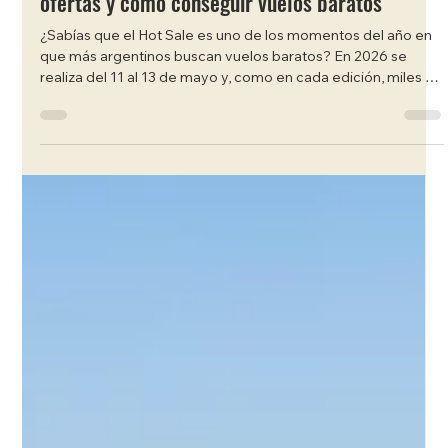
Juan Carlos Bondi
16 abr
4 min de lectura
Hot Sale vuelos Argentina 2026: Cuándo es,
ofertas y cómo conseguir vuelos baratos
¿Sabías que el Hot Sale es uno de los momentos del año en
que más argentinos buscan vuelos baratos? En 2026 se
realiza del 11 al 13 de mayo y, como en cada edición, miles de
viajeros aprovechan estas fechas para reservar ese viaje
que venían postergando. La categoría viajes es una de las
más buscadas del evento, y mayo suele ser un buen
momento para decidir. En esta guía te contamos todo sobre
el Hot Sale Argentina 2026: cuándo es, qué podés esperar y
cómo aprovechar HotFly —