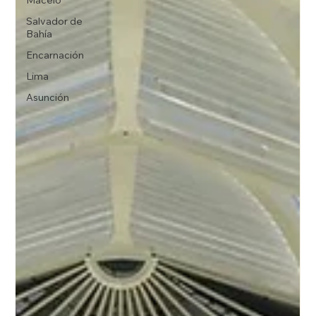
Maceió
Salvador de
Bahía
Encarnación
Lima
Asunción